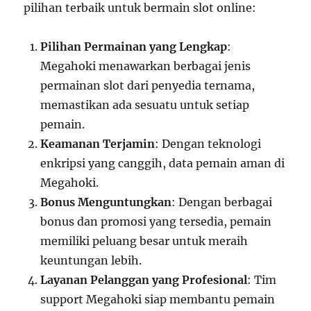
pilihan terbaik untuk bermain slot online:
Pilihan Permainan yang Lengkap
:
Megahoki menawarkan berbagai jenis
permainan slot dari penyedia ternama,
memastikan ada sesuatu untuk setiap
pemain.
Keamanan Terjamin
: Dengan teknologi
enkripsi yang canggih, data pemain aman di
Megahoki.
Bonus Menguntungkan
: Dengan berbagai
bonus dan promosi yang tersedia, pemain
memiliki peluang besar untuk meraih
keuntungan lebih.
Layanan Pelanggan yang Profesional
: Tim
support Megahoki siap membantu pemain