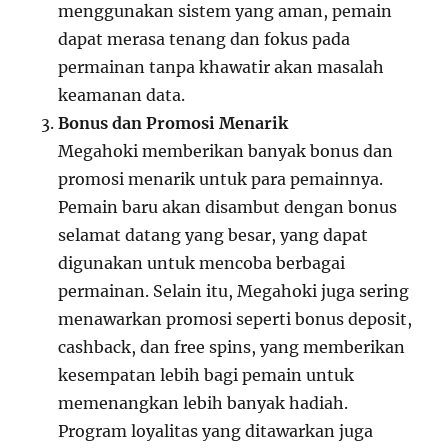
menggunakan sistem yang aman, pemain
dapat merasa tenang dan fokus pada
permainan tanpa khawatir akan masalah
keamanan data.
Bonus dan Promosi Menarik
Megahoki memberikan banyak bonus dan
promosi menarik untuk para pemainnya.
Pemain baru akan disambut dengan bonus
selamat datang yang besar, yang dapat
digunakan untuk mencoba berbagai
permainan. Selain itu, Megahoki juga sering
menawarkan promosi seperti bonus deposit,
cashback, dan free spins, yang memberikan
kesempatan lebih bagi pemain untuk
memenangkan lebih banyak hadiah.
Program loyalitas yang ditawarkan juga