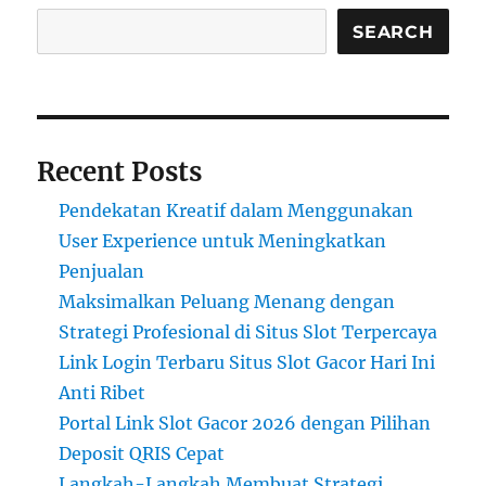
Judi
Online
SEARCH
yang
Seru
dan
Menguntungkan
Recent Posts
Pendekatan Kreatif dalam Menggunakan
User Experience untuk Meningkatkan
Penjualan
Maksimalkan Peluang Menang dengan
Strategi Profesional di Situs Slot Terpercaya
Link Login Terbaru Situs Slot Gacor Hari Ini
Anti Ribet
Portal Link Slot Gacor 2026 dengan Pilihan
Deposit QRIS Cepat
Langkah-Langkah Membuat Strategi