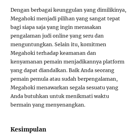
Dengan berbagai keunggulan yang dimilikinya,
Megahoki menjadi pilihan yang sangat tepat
bagi siapa saja yang ingin merasakan
pengalaman judi online yang seru dan
menguntungkan. Selain itu, komitmen
Megahoki terhadap keamanan dan
kenyamanan pemain menjadikannya platform
yang dapat diandalkan. Baik Anda seorang
pemain pemula atau sudah berpengalaman,
Megahoki menawarkan segala sesuatu yang
Anda butuhkan untuk menikmati waktu
bermain yang menyenangkan.
Kesimpulan