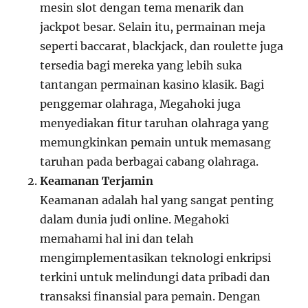
mesin slot dengan tema menarik dan
jackpot besar. Selain itu, permainan meja
seperti baccarat, blackjack, dan roulette juga
tersedia bagi mereka yang lebih suka
tantangan permainan kasino klasik. Bagi
penggemar olahraga, Megahoki juga
menyediakan fitur taruhan olahraga yang
memungkinkan pemain untuk memasang
taruhan pada berbagai cabang olahraga.
Keamanan Terjamin
Keamanan adalah hal yang sangat penting
dalam dunia judi online. Megahoki
memahami hal ini dan telah
mengimplementasikan teknologi enkripsi
terkini untuk melindungi data pribadi dan
transaksi finansial para pemain. Dengan