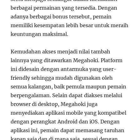
berbagai permainan yang tersedia. Dengan
adanya berbagai bonus tersebut, pemain
memiliki kesempatan lebih besar untuk meraih
keuntungan maksimal.
Kemudahan akses menjadi nilai tambah
lainnya yang ditawarkan Megahoki. Platform
ini didesain dengan antarmuka yang user-
friendly sehingga mudah digunakan oleh
semua kalangan, baik pemula maupun pemain
berpengalaman. Selain dapat diakses melalui
browser di desktop, Megahoki juga
menyediakan aplikasi mobile yang kompatibel
dengan perangkat Android dan iOS. Dengan
aplikasi ini, pemain dapat memasang taruhan
kapan saja dan di mana saja, sesuai dengan