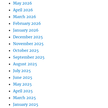
May 2026
April 2026
March 2026
February 2026
January 2026
December 2025
November 2025
October 2025
September 2025
August 2025
July 2025
June 2025
May 2025
April 2025
March 2025
January 2025