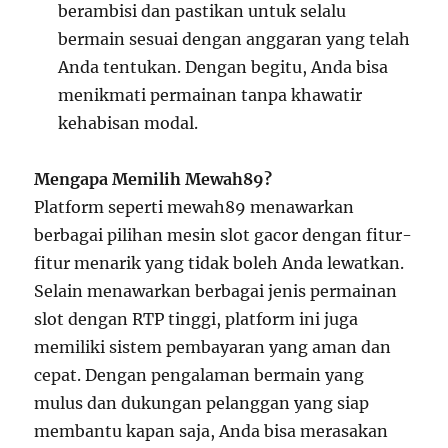
berambisi dan pastikan untuk selalu
bermain sesuai dengan anggaran yang telah
Anda tentukan. Dengan begitu, Anda bisa
menikmati permainan tanpa khawatir
kehabisan modal.
Mengapa Memilih Mewah89?
Platform seperti mewah89 menawarkan
berbagai pilihan mesin slot gacor dengan fitur-
fitur menarik yang tidak boleh Anda lewatkan.
Selain menawarkan berbagai jenis permainan
slot dengan RTP tinggi, platform ini juga
memiliki sistem pembayaran yang aman dan
cepat. Dengan pengalaman bermain yang
mulus dan dukungan pelanggan yang siap
membantu kapan saja, Anda bisa merasakan