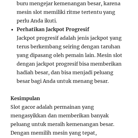
buru mengejar kemenangan besar, karena
mesin slot memiliki ritme tertentu yang
perlu Anda ikuti.
Perhatikan Jackpot Progresif
Jackpot progresif adalah jenis jackpot yang
terus berkembang seiring dengan taruhan
yang dipasang oleh pemain lain. Mesin slot
dengan jackpot progresif bisa memberikan
hadiah besar, dan bisa menjadi peluang
besar bagi Anda untuk menang besar.
Kesimpulan
Slot gacor adalah permainan yang
mengasyikkan dan memberikan banyak
peluang untuk meraih kemenangan besar.
Dengan memilih mesin yang tepat,