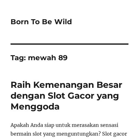
Born To Be Wild
Tag:
mewah 89
Raih Kemenangan Besar
dengan Slot Gacor yang
Menggoda
Apakah Anda siap untuk merasakan sensasi
bermain slot yang menguntungkan? Slot gacor