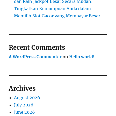
dan Raih Jackpot Besar Secara Mudah!
Tingkatkan Kemampuan Anda dalam
Memilih Slot Gacor yang Membayar Besar
Recent Comments
A WordPress Commenter
on
Hello world!
Archives
August 2026
July 2026
June 2026