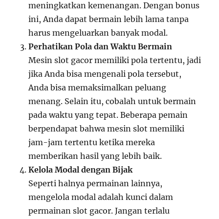
meningkatkan kemenangan. Dengan bonus
ini, Anda dapat bermain lebih lama tanpa
harus mengeluarkan banyak modal.
Perhatikan Pola dan Waktu Bermain
Mesin slot gacor memiliki pola tertentu, jadi
jika Anda bisa mengenali pola tersebut,
Anda bisa memaksimalkan peluang
menang. Selain itu, cobalah untuk bermain
pada waktu yang tepat. Beberapa pemain
berpendapat bahwa mesin slot memiliki
jam-jam tertentu ketika mereka
memberikan hasil yang lebih baik.
Kelola Modal dengan Bijak
Seperti halnya permainan lainnya,
mengelola modal adalah kunci dalam
permainan slot gacor. Jangan terlalu