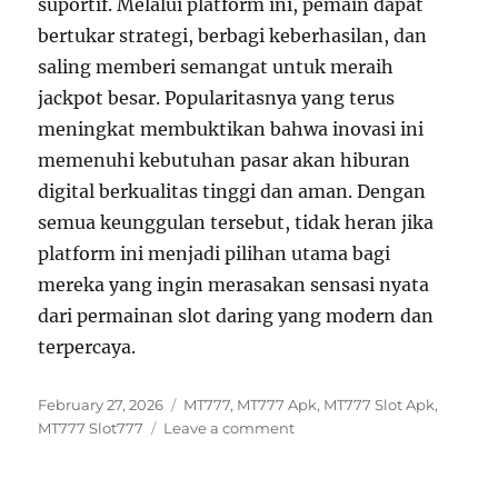
suportif. Melalui platform ini, pemain dapat
bertukar strategi, berbagi keberhasilan, dan
saling memberi semangat untuk meraih
jackpot besar. Popularitasnya yang terus
meningkat membuktikan bahwa inovasi ini
memenuhi kebutuhan pasar akan hiburan
digital berkualitas tinggi dan aman. Dengan
semua keunggulan tersebut, tidak heran jika
platform ini menjadi pilihan utama bagi
mereka yang ingin merasakan sensasi nyata
dari permainan slot daring yang modern dan
terpercaya.
Posted
Tags
February 27, 2026
MT777
,
MT777 Apk
,
MT777 Slot Apk
,
on
on
MT777 Slot777
Leave a comment
Cara
Mengontrol
Emosi