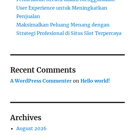
User Experience untuk Meningkatkan
Penjualan
Maksimalkan Peluang Menang dengan
Strategi Profesional di Situs Slot Terpercaya
Recent Comments
A WordPress Commenter
on
Hello world!
Archives
August 2026