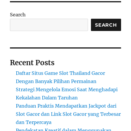
Saat
Bermain
Search
Slot
SEARCH
Recent Posts
Daftar Situs Game Slot Thailand Gacor
Dengan Banyak Pilihan Permainan
Strategi Mengelola Emosi Saat Menghadapi
Kekalahan Dalam Taruhan
Panduan Praktis Mendapatkan Jackpot dari
Slot Gacor dan Link Slot Gacor yang Terbesar
dan Terpercaya
Pendekatan Kreatif dalam Menggunakan