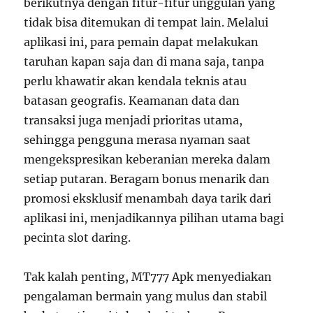
berikutnya dengan fitur-fitur unggulan yang
tidak bisa ditemukan di tempat lain. Melalui
aplikasi ini, para pemain dapat melakukan
taruhan kapan saja dan di mana saja, tanpa
perlu khawatir akan kendala teknis atau
batasan geografis. Keamanan data dan
transaksi juga menjadi prioritas utama,
sehingga pengguna merasa nyaman saat
mengekspresikan keberanian mereka dalam
setiap putaran. Beragam bonus menarik dan
promosi eksklusif menambah daya tarik dari
aplikasi ini, menjadikannya pilihan utama bagi
pecinta slot daring.
Tak kalah penting, MT777 Apk menyediakan
pengalaman bermain yang mulus dan stabil