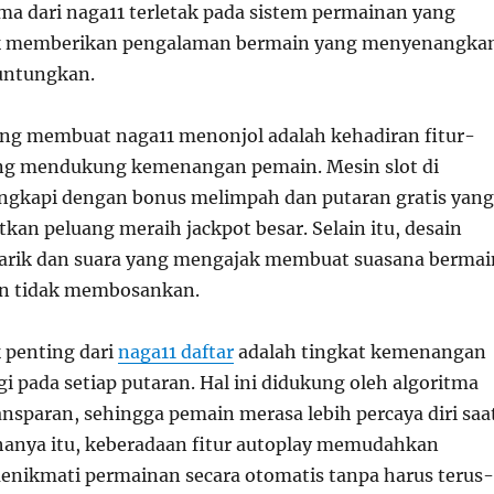
a dari naga11 terletak pada sistem permainan yang
k memberikan pengalaman bermain yang menyenangka
untungkan.
ng membuat naga11 menonjol adalah kehadiran fitur-
yang mendukung kemenangan pemain. Mesin slot di
lengkapi dengan bonus melimpah dan putaran gratis yang
kan peluang meraih jackpot besar. Selain itu, desain
narik dan suara yang mengajak membuat suasana bermai
an tidak membosankan.
k penting dari
naga11 daftar
adalah tingkat kemenangan
i pada setiap putaran. Hal ini didukung oleh algoritma
ansparan, sehingga pemain merasa lebih percaya diri saa
hanya itu, keberadaan fitur autoplay memudahkan
nikmati permainan secara otomatis tanpa harus terus-