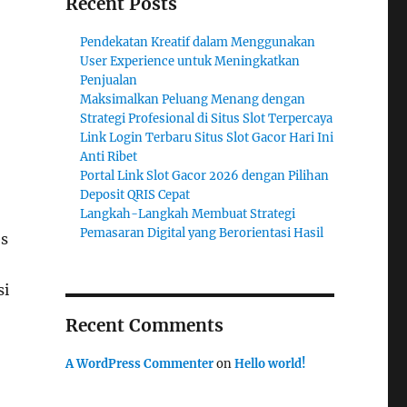
Recent Posts
Pendekatan Kreatif dalam Menggunakan
User Experience untuk Meningkatkan
Penjualan
Maksimalkan Peluang Menang dengan
Strategi Profesional di Situs Slot Terpercaya
Link Login Terbaru Situs Slot Gacor Hari Ini
Anti Ribet
Portal Link Slot Gacor 2026 dengan Pilihan
Deposit QRIS Cepat
Langkah-Langkah Membuat Strategi
Pemasaran Digital yang Berorientasi Hasil
s
si
Recent Comments
A WordPress Commenter
on
Hello world!