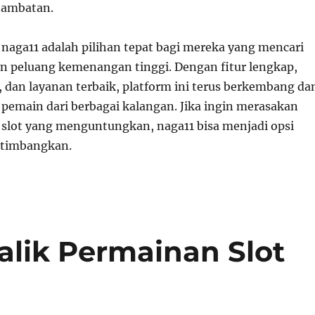
hambatan.
naga11 adalah pilihan tepat bagi mereka yang mencari
an peluang kemenangan tinggi. Dengan fitur lengkap,
, dan layanan terbaik, platform ini terus berkembang da
pemain dari berbagai kalangan. Jika ingin merasakan
 slot yang menguntungkan, naga11 bisa menjadi opsi
rtimbangkan.
alik Permainan Slot