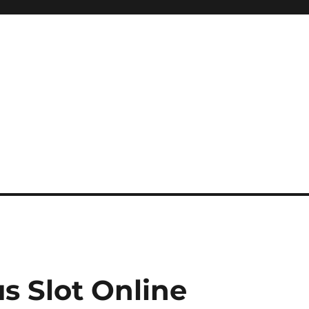
s Slot Online