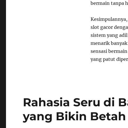
bermain tanpa 
Kesimpulannya, 
slot gacor deng
sistem yang adil
menarik banyak 
sensasi bermain
yang patut dipe
Rahasia Seru di B
yang Bikin Betah