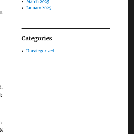
March 2025
January 2025
an
Categories
Uncategorized
i.
k
,
ng