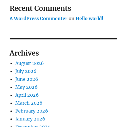
Recent Comments
A WordPress Commenter
on
Hello world!
Archives
August 2026
July 2026
June 2026
May 2026
April 2026
March 2026
February 2026
January 2026
December 2025