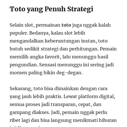
Toto yang Penuh Strategi
Selain slot, permainan
toto
juga nggak kalah
populer. Bedanya, kalau slot lebih
mengandalkan keberuntungan instan, toto
butuh sedikit strategi dan perhitungan. Pemain
memilih angka favorit, lalu menunggu hasil
pengundian. Sensasi menunggu ini sering jadi
momen paling bikin deg-degan.
Sekarang, toto bisa dimainkan dengan cara
yang jauh lebih praktis. Lewat platform digital,
semua proses jadi transparan, cepat, dan
gampang diakses. Jadi, pemain nggak perlu
ribet lagi dan bisa langsung menikmati hiburan