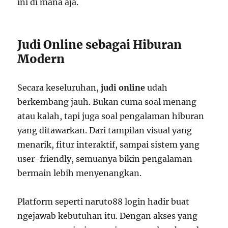
ini di mana aja.
Judi Online sebagai Hiburan
Modern
Secara keseluruhan,
judi online
udah
berkembang jauh. Bukan cuma soal menang
atau kalah, tapi juga soal pengalaman hiburan
yang ditawarkan. Dari tampilan visual yang
menarik, fitur interaktif, sampai sistem yang
user-friendly, semuanya bikin pengalaman
bermain lebih menyenangkan.
Platform seperti naruto88 login hadir buat
ngejawab kebutuhan itu. Dengan akses yang