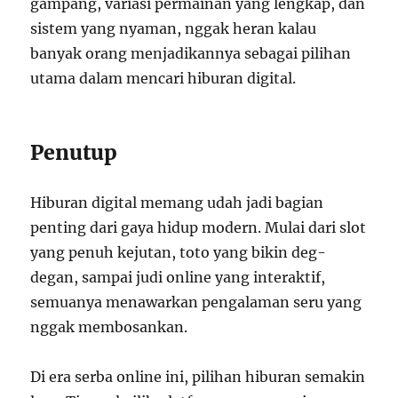
gampang, variasi permainan yang lengkap, dan
sistem yang nyaman, nggak heran kalau
banyak orang menjadikannya sebagai pilihan
utama dalam mencari hiburan digital.
Penutup
Hiburan digital memang udah jadi bagian
penting dari gaya hidup modern. Mulai dari slot
yang penuh kejutan, toto yang bikin deg-
degan, sampai judi online yang interaktif,
semuanya menawarkan pengalaman seru yang
nggak membosankan.
Di era serba online ini, pilihan hiburan semakin