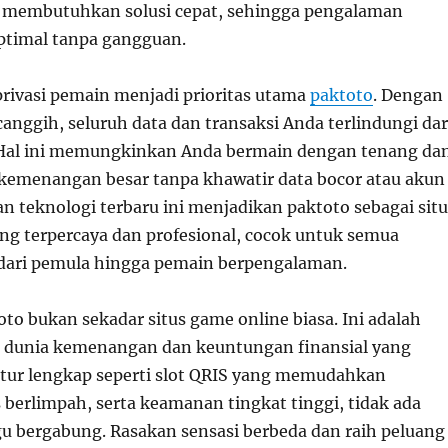
a membutuhkan solusi cepat, sehingga pengalaman
ptimal tanpa gangguan.
ivasi pemain menjadi prioritas utama
paktoto
. Dengan
canggih, seluruh data dan transaksi Anda terlindungi dar
 Hal ini memungkinkan Anda bermain dengan tenang da
kemenangan besar tanpa khawatir data bocor atau akun
n teknologi terbaru ini menjadikan paktoto sebagai situ
ng terpercaya dan profesional, cocok untuk semua
dari pemula hingga pemain berpengalaman.
oto bukan sekadar situs game online biasa. Ini adalah
 dunia kemenangan dan keuntungan finansial yang
itur lengkap seperti slot QRIS yang memudahkan
 berlimpah, serta keamanan tingkat tinggi, tidak ada
gu bergabung. Rasakan sensasi berbeda dan raih peluang