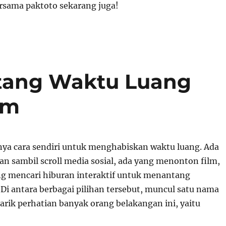
ersama paktoto sekarang juga!
ntang Waktu Luang
um
nya cara sendiri untuk menghabiskan waktu luang. Ada
an sambil scroll media sosial, ada yang menonton film,
ng mencari hiburan interaktif untuk menantang
Di antara berbagai pilihan tersebut, muncul satu nama
rik perhatian banyak orang belakangan ini, yaitu