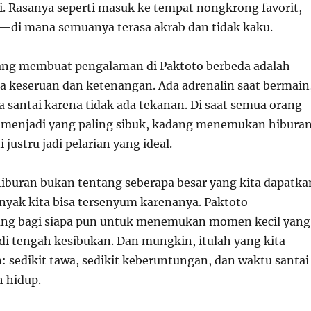
 Rasanya seperti masuk ke tempat nongkrong favorit,
ne—di mana semuanya terasa akrab dan tidak kaku.
yang membuat pengalaman di Paktoto berbeda adalah
a keseruan dan ketenangan. Ada adrenalin saat bermain
sa santai karena tidak ada tekanan. Di saat semua orang
 menjadi yang paling sibuk, kadang menemukan hibura
i justru jadi pelarian yang ideal.
hiburan bukan tentang seberapa besar yang kita dapatka
anyak kita bisa tersenyum karenanya. Paktoto
ng bagi siapa pun untuk menemukan momen kecil yang
 tengah kesibukan. Dan mungkin, itulah yang kita
 sedikit tawa, sedikit keberuntungan, dan waktu santai
h hidup.