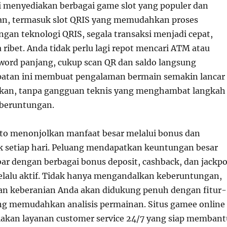
i menyediakan berbagai game slot yang populer dan
n, termasuk slot QRIS yang memudahkan proses
gan teknologi QRIS, segala transaksi menjadi cepat,
ribet. Anda tidak perlu lagi repot mencari ATM atau
ord panjang, cukup scan QR dan saldo langsung
patan ini membuat pengalaman bermain semakin lancar
an, tanpa gangguan teknis yang menghambat langkah
beruntungan.
toto menonjolkan manfaat besar melalui bonus dan
 setiap hari. Peluang mendapatkan keuntungan besar
bar dengan berbagai bonus deposit, cashback, dan jackpo
selalu aktif. Tidak hanya mengandalkan keberuntungan,
 dan keberanian Anda akan didukung penuh dengan fitur-
yang memudahkan analisis permainan. Situs gamee online
iakan layanan customer service 24/7 yang siap membant