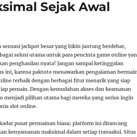
imal Sejak Awal
 sensasi jackpot besar yang bikin jantung berdebar,
ebagai solusi utama untuk para pencinta game online ya
an penghasilan nyata! Jangan sampai ketinggalan
s ini, karena paktoto menawarkan pengalaman bermai
nline terbaik dengan berbagai fitur menarik yang siap
iap pemain. Dengan kemudahan akses dan keamanan
to menjadi pilihan utama bagi mereka yang serius ingin
ia slot online.
kadar pusat permainan biasa; platform ini dirancang
n kenyamanan maksimal dalam setiap transaksi. Situs