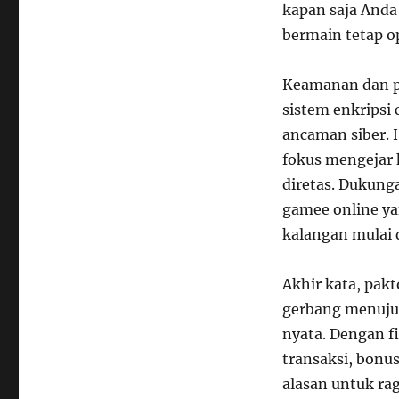
kapan saja And
bermain tetap o
Keamanan dan pr
sistem enkripsi 
ancaman siber.
fokus mengejar 
diretas. Dukunga
gamee online ya
kalangan mulai 
Akhir kata, pakt
gerbang menuju
nyata. Dengan f
transaksi, bonus
alasan untuk ra