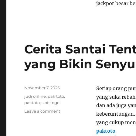
jackpot besar b
Cerita Santai Te
yang Bikin Seny
Posted
November 7, 2025
Setiap orang pu
on
Tags
judi online
,
pak toto
,
yang suka rebah
paktoto
,
slot
,
togel
dan ada juga ya
on
Leave a comment
keberuntungan. 
Cerita
yang cukup mena
Santai
Tentang
paktoto
.