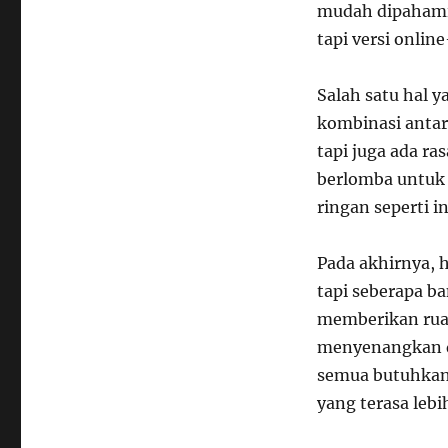
mudah dipahami.
tapi versi onli
Salah satu hal 
kombinasi antar
tapi juga ada ra
berlomba untuk
ringan seperti in
Pada akhirnya, 
tapi seberapa b
memberikan rua
menyenangkan di
semua butuhkan:
yang terasa lebi