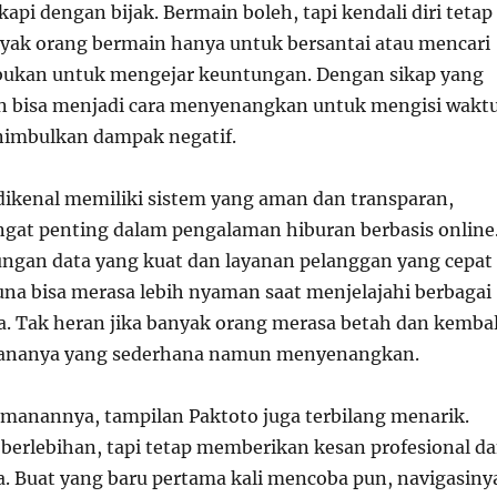
kapi dengan bijak. Bermain boleh, tapi kendali diri tetap
yak orang bermain hanya untuk bersantai atau mencari
 bukan untuk mengejar keuntungan. Dengan sikap yang
n bisa menjadi cara menyenangkan untuk mengisi wakt
nimbulkan dampak negatif.
 dikenal memiliki sistem yang aman dan transparan,
ngat penting dalam pengalaman hiburan berbasis online
ngan data yang kuat dan layanan pelanggan yang cepat
na bisa merasa lebih nyaman saat menjelajahi berbagai
ya. Tak heran jika banyak orang merasa betah dan kembal
asananya yang sederhana namun menyenangkan.
amanannya, tampilan Paktoto juga terbilang menarik.
 berlebihan, tapi tetap memberikan kesan profesional d
 Buat yang baru pertama kali mencoba pun, navigasiny