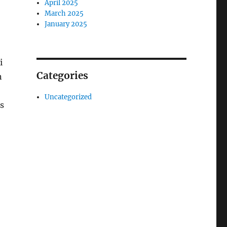
April 2025
March 2025
January 2025
i
Categories
n
Uncategorized
s