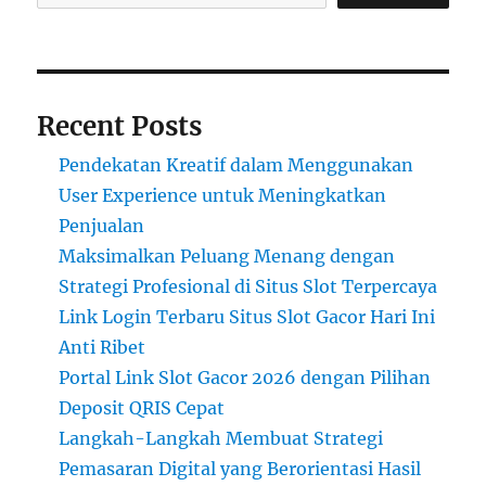
Tips
Menang
yang
Efektif
Recent Posts
Pendekatan Kreatif dalam Menggunakan
User Experience untuk Meningkatkan
Penjualan
Maksimalkan Peluang Menang dengan
Strategi Profesional di Situs Slot Terpercaya
Link Login Terbaru Situs Slot Gacor Hari Ini
Anti Ribet
Portal Link Slot Gacor 2026 dengan Pilihan
Deposit QRIS Cepat
Langkah-Langkah Membuat Strategi
Pemasaran Digital yang Berorientasi Hasil