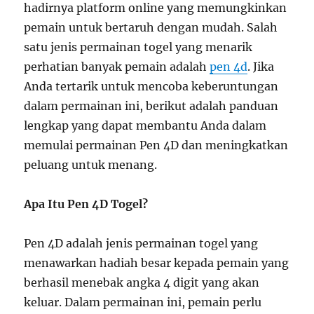
hadirnya platform online yang memungkinkan
pemain untuk bertaruh dengan mudah. Salah
satu jenis permainan togel yang menarik
perhatian banyak pemain adalah
pen 4d
. Jika
Anda tertarik untuk mencoba keberuntungan
dalam permainan ini, berikut adalah panduan
lengkap yang dapat membantu Anda dalam
memulai permainan Pen 4D dan meningkatkan
peluang untuk menang.
Apa Itu Pen 4D Togel?
Pen 4D adalah jenis permainan togel yang
menawarkan hadiah besar kepada pemain yang
berhasil menebak angka 4 digit yang akan
keluar. Dalam permainan ini, pemain perlu