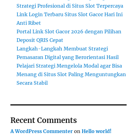
Strategi Profesional di Situs Slot Terpercaya
Link Login Terbaru Situs Slot Gacor Hari Ini
Anti Ribet
Portal Link Slot Gacor 2026 dengan Pilihan
Deposit QRIS Cepat
Langkah-Langkah Membuat Strategi
Pemasaran Digital yang Berorientasi Hasil
Pelajari Strategi Mengelola Modal agar Bisa
Menang di Situs Slot Paling Menguntungkan
Secara Stabil
Recent Comments
A WordPress Commenter
on
Hello world!