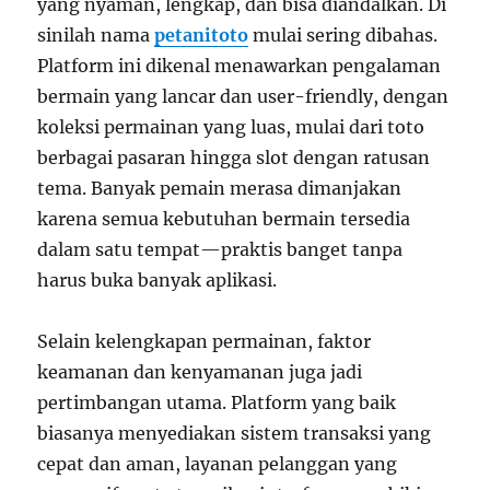
yang nyaman, lengkap, dan bisa diandalkan. Di
sinilah nama
petanitoto
mulai sering dibahas.
Platform ini dikenal menawarkan pengalaman
bermain yang lancar dan user-friendly, dengan
koleksi permainan yang luas, mulai dari toto
berbagai pasaran hingga slot dengan ratusan
tema. Banyak pemain merasa dimanjakan
karena semua kebutuhan bermain tersedia
dalam satu tempat—praktis banget tanpa
harus buka banyak aplikasi.
Selain kelengkapan permainan, faktor
keamanan dan kenyamanan juga jadi
pertimbangan utama. Platform yang baik
biasanya menyediakan sistem transaksi yang
cepat dan aman, layanan pelanggan yang