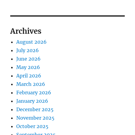
Archives
August 2026
July 2026
June 2026
May 2026
April 2026
March 2026
February 2026
January 2026
December 2025
November 2025
October 2025
September 2025