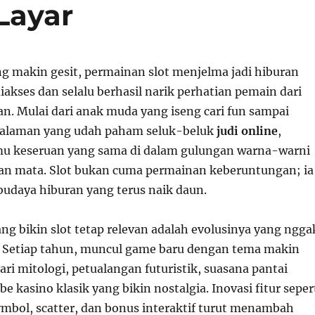
Layar
ang makin gesit, permainan slot menjelma jadi hiburan
akses dan selalu berhasil narik perhatian pemain dari
an. Mulai dari anak muda yang iseng cari fun sampai
alaman yang udah paham seluk-beluk
judi online
,
u keseruan yang sama di dalam gulungan warna-warni
n mata. Slot bukan cuma permainan keberuntungan; ia
 budaya hiburan yang terus naik daun.
ang bikin slot tetap relevan adalah evolusinya yang ngga
 Setiap tahun, muncul game baru dengan tema makin
ri mitologi, petualangan futuristik, suasana pantai
be kasino klasik yang bikin nostalgia. Inovasi fitur seper
symbol, scatter, dan bonus interaktif turut menambah