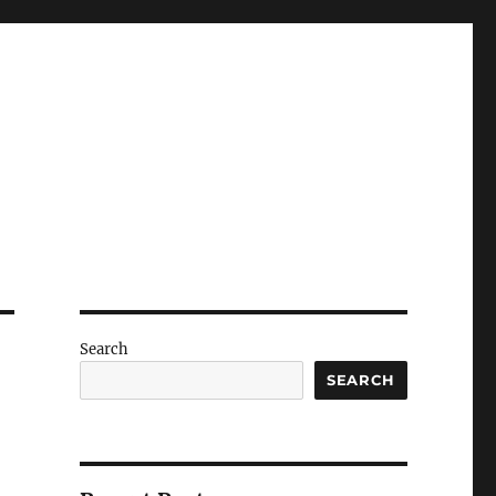
Search
SEARCH