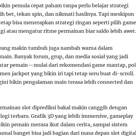
ikin pemula cepat paham tanpa perlu belajar strategi
ilih bet, tekan spin, dan nikmati hasilnya. Tapi meskipun
etap bisa menerapkan strategi ringan seperti pilih game
gi atau mengatur ritme permainan biar saldo lebih awet
 yang makin tumbuh juga nambah warna dalam
ain. Banyak forum, grup, dan media sosial yang jadi
antar pemain—mulai dari rekomendasi game mantap, pol
en jackpot yang bikin iri tapi tetap seru buat di-scroll.
 gini bikin pengalaman main terasa lebih connected dan
rmainan slot diprediksi bakal makin canggih dengan
ogi terbaru. Grafik 3D yang lebih immersive, gameplay
bikin pemain merasa ikut dalam cerita, sampai sistem
onal banget bisa jadi bagian dari masa depan slot digital