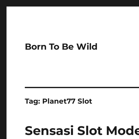
Born To Be Wild
Tag:
Planet77 Slot
Sensasi Slot Mod