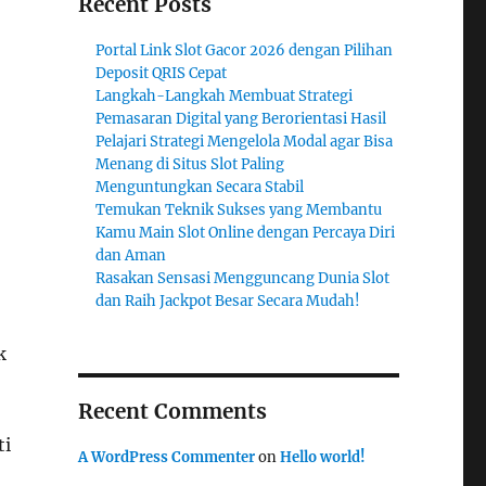
Recent Posts
Portal Link Slot Gacor 2026 dengan Pilihan
Deposit QRIS Cepat
Langkah-Langkah Membuat Strategi
Pemasaran Digital yang Berorientasi Hasil
Pelajari Strategi Mengelola Modal agar Bisa
Menang di Situs Slot Paling
Menguntungkan Secara Stabil
Temukan Teknik Sukses yang Membantu
Kamu Main Slot Online dengan Percaya Diri
dan Aman
Rasakan Sensasi Mengguncang Dunia Slot
dan Raih Jackpot Besar Secara Mudah!
k
Recent Comments
ti
A WordPress Commenter
on
Hello world!