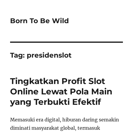
Born To Be Wild
Tag:
presidenslot
Tingkatkan Profit Slot
Online Lewat Pola Main
yang Terbukti Efektif
Memasuki era digital, hiburan daring semakin
diminati masyarakat global, termasuk