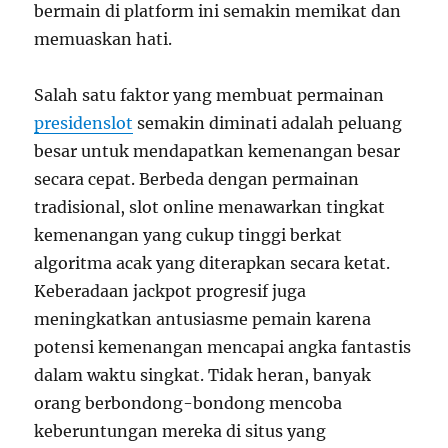
bermain di platform ini semakin memikat dan
memuaskan hati.
Salah satu faktor yang membuat permainan
presidenslot
semakin diminati adalah peluang
besar untuk mendapatkan kemenangan besar
secara cepat. Berbeda dengan permainan
tradisional, slot online menawarkan tingkat
kemenangan yang cukup tinggi berkat
algoritma acak yang diterapkan secara ketat.
Keberadaan jackpot progresif juga
meningkatkan antusiasme pemain karena
potensi kemenangan mencapai angka fantastis
dalam waktu singkat. Tidak heran, banyak
orang berbondong-bondong mencoba
keberuntungan mereka di situs yang