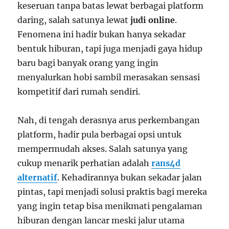
keseruan tanpa batas lewat berbagai platform
daring, salah satunya lewat
judi online
.
Fenomena ini hadir bukan hanya sekadar
bentuk hiburan, tapi juga menjadi gaya hidup
baru bagi banyak orang yang ingin
menyalurkan hobi sambil merasakan sensasi
kompetitif dari rumah sendiri.
Nah, di tengah derasnya arus perkembangan
platform, hadir pula berbagai opsi untuk
mempermudah akses. Salah satunya yang
cukup menarik perhatian adalah
rans4d
alternatif
. Kehadirannya bukan sekadar jalan
pintas, tapi menjadi solusi praktis bagi mereka
yang ingin tetap bisa menikmati pengalaman
hiburan dengan lancar meski jalur utama