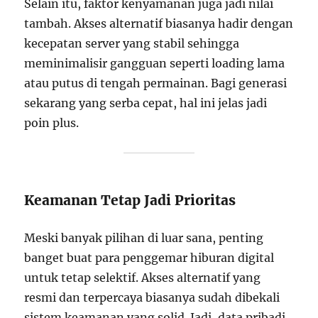
Selain itu, faktor kenyamanan juga jadi nilai
tambah. Akses alternatif biasanya hadir dengan
kecepatan server yang stabil sehingga
meminimalisir gangguan seperti loading lama
atau putus di tengah permainan. Bagi generasi
sekarang yang serba cepat, hal ini jelas jadi
poin plus.
Keamanan Tetap Jadi Prioritas
Meski banyak pilihan di luar sana, penting
banget buat para penggemar hiburan digital
untuk tetap selektif. Akses alternatif yang
resmi dan terpercaya biasanya sudah dibekali
sistem keamanan yang solid. Jadi, data pribadi