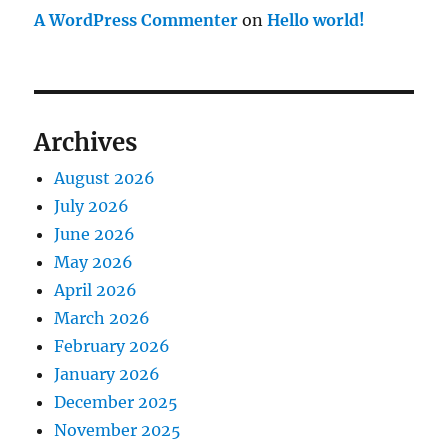
A WordPress Commenter
on
Hello world!
Archives
August 2026
July 2026
June 2026
May 2026
April 2026
March 2026
February 2026
January 2026
December 2025
November 2025