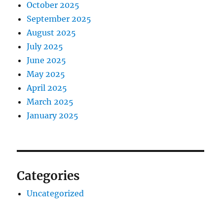
October 2025
September 2025
August 2025
July 2025
June 2025
May 2025
April 2025
March 2025
January 2025
Categories
Uncategorized