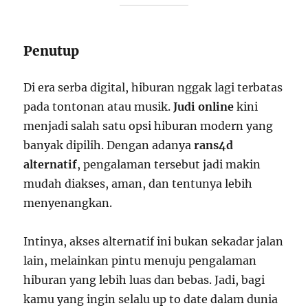
Penutup
Di era serba digital, hiburan nggak lagi terbatas
pada tontonan atau musik.
Judi online
kini
menjadi salah satu opsi hiburan modern yang
banyak dipilih. Dengan adanya
rans4d
alternatif
, pengalaman tersebut jadi makin
mudah diakses, aman, dan tentunya lebih
menyenangkan.
Intinya, akses alternatif ini bukan sekadar jalan
lain, melainkan pintu menuju pengalaman
hiburan yang lebih luas dan bebas. Jadi, bagi
kamu yang ingin selalu up to date dalam dunia