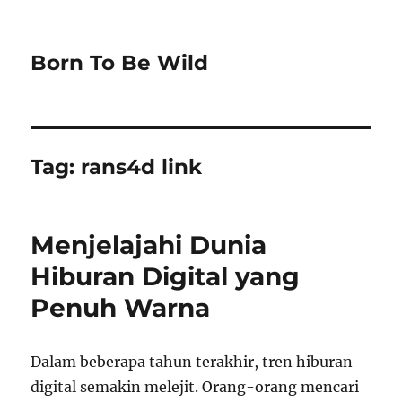
Born To Be Wild
Tag:
rans4d link
Menjelajahi Dunia
Hiburan Digital yang
Penuh Warna
Dalam beberapa tahun terakhir, tren hiburan
digital semakin melejit. Orang-orang mencari