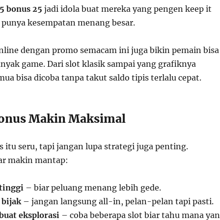
25 bonus 25
jadi idola buat mereka yang pengen keep it
ap punya kesempatan menang besar.
 online dengan promo semacam ini juga bikin pemain bisa
nyak game. Dari slot klasik sampai yang grafiknya
ua bisa dicoba tanpa takut saldo tipis terlalu cepat.
Bonus Makin Maksimal
 itu seru, tapi jangan lupa strategi juga penting.
iar makin mantap:
tinggi
– biar peluang menang lebih gede.
 bijak
– jangan langsung all-in, pelan-pelan tapi pasti.
uat eksplorasi
– coba beberapa slot biar tahu mana ya