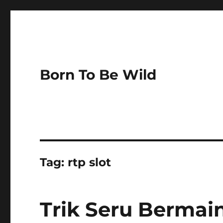
Born To Be Wild
Tag:
rtp slot
Trik Seru Bermain