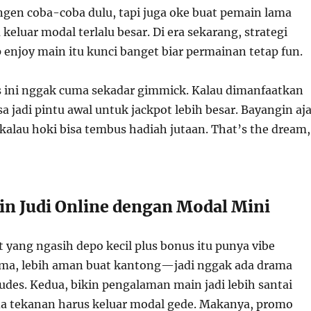
gen coba-coba dulu, tapi juga oke buat pemain lama
eluar modal terlalu besar. Di era sekarang, strategi
 enjoy main itu kunci banget biar permainan tetap fun.
us ini nggak cuma sekadar gimmick. Kalau dimanfaatkan
sa jadi pintu awal untuk jackpot lebih besar. Bayangin aja
 kalau hoki bisa tembus hadiah jutaan. That’s the dream,
in Judi Online dengan Modal Mini
ot yang ngasih depo kecil plus bonus itu punya vibe
tama, lebih aman buat kantong—jadi nggak ada drama
udes. Kedua, bikin pengalaman main jadi lebih santai
a tekanan harus keluar modal gede. Makanya, promo