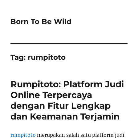
Born To Be Wild
Tag:
rumpitoto
Rumpitoto: Platform Judi
Online Terpercaya
dengan Fitur Lengkap
dan Keamanan Terjamin
rumpitoto
merupakan salah satu platform judi