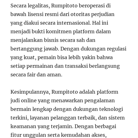
Secara legalitas, Rumpitoto beroperasi di
bawah lisensi resmi dari otoritas perjudian
yang diakui secara internasional. Hal ini
menjadi bukti komitmen platform dalam
menjalankan bisnis secara sah dan
bertanggung jawab. Dengan dukungan regulasi
yang kuat, pemain bisa lebih yakin bahwa
setiap permainan dan transaksi berlangsung
secara fair dan aman.
Kesimpulannya, Rumpitoto adalah platform
judi online yang menawarkan pengalaman
bermain lengkap dengan dukungan teknologi
terkini, layanan pelanggan terbaik, dan sistem
keamanan yang terjamin. Dengan berbagai
fitur unggulan serta kemudahan akses,