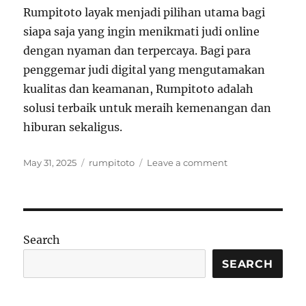
Rumpitoto layak menjadi pilihan utama bagi
siapa saja yang ingin menikmati judi online
dengan nyaman dan terpercaya. Bagi para
penggemar judi digital yang mengutamakan
kualitas dan keamanan, Rumpitoto adalah
solusi terbaik untuk meraih kemenangan dan
hiburan sekaligus.
Posted
Tags
on
May 31, 2025
rumpitoto
Leave a comment
on
Rumpitoto:
Platform
Judi
Online
Terpercaya
Search
dengan
Fitur
SEARCH
Lengkap
dan
Keamanan