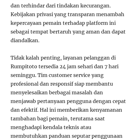
dan terhindar dari tindakan kecurangan.
Kebijakan privasi yang transparan menambah
kepercayaan pemain terhadap platform ini
sebagai tempat bertaruh yang aman dan dapat
diandalkan.
Tidak kalah penting, layanan pelanggan di
Rumpitoto tersedia 24 jam sehari dan 7 hari
seminggu. Tim customer service yang
profesional dan responsif siap membantu
menyelesaikan berbagai masalah dan
menjawab pertanyaan pengguna dengan cepat
dan efektif. Hal ini memberikan kenyamanan
tambahan bagi pemain, terutama saat
menghadapi kendala teknis atau
membutuhkan panduan seputar penggunaan