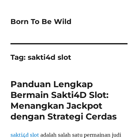
Born To Be Wild
Tag:
sakti4d slot
Panduan Lengkap
Bermain Sakti4D Slot:
Menangkan Jackpot
dengan Strategi Cerdas
sakti4d slot
adalah salah satu permainan judi