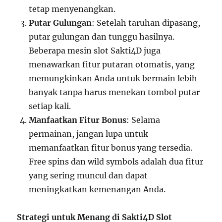
tetap menyenangkan.
Putar Gulungan
: Setelah taruhan dipasang,
putar gulungan dan tunggu hasilnya.
Beberapa mesin slot Sakti4D juga
menawarkan fitur putaran otomatis, yang
memungkinkan Anda untuk bermain lebih
banyak tanpa harus menekan tombol putar
setiap kali.
Manfaatkan Fitur Bonus
: Selama
permainan, jangan lupa untuk
memanfaatkan fitur bonus yang tersedia.
Free spins dan wild symbols adalah dua fitur
yang sering muncul dan dapat
meningkatkan kemenangan Anda.
Strategi untuk Menang di Sakti4D Slot