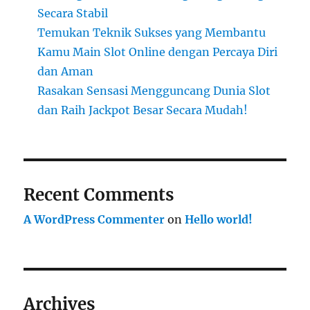
Secara Stabil
Temukan Teknik Sukses yang Membantu
Kamu Main Slot Online dengan Percaya Diri
dan Aman
Rasakan Sensasi Mengguncang Dunia Slot
dan Raih Jackpot Besar Secara Mudah!
Recent Comments
A WordPress Commenter
on
Hello world!
Archives