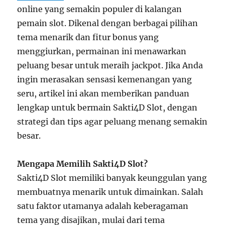
online yang semakin populer di kalangan
pemain slot. Dikenal dengan berbagai pilihan
tema menarik dan fitur bonus yang
menggiurkan, permainan ini menawarkan
peluang besar untuk meraih jackpot. Jika Anda
ingin merasakan sensasi kemenangan yang
seru, artikel ini akan memberikan panduan
lengkap untuk bermain Sakti4D Slot, dengan
strategi dan tips agar peluang menang semakin
besar.
Mengapa Memilih Sakti4D Slot?
Sakti4D Slot memiliki banyak keunggulan yang
membuatnya menarik untuk dimainkan. Salah
satu faktor utamanya adalah keberagaman
tema yang disajikan, mulai dari tema