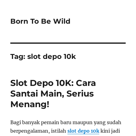
Born To Be Wild
Tag:
slot depo 10k
Slot Depo 10K: Cara
Santai Main, Serius
Menang!
Bagi banyak pemain baru maupun yang sudah
berpengalaman, istilah
slot depo 10k
kini jadi