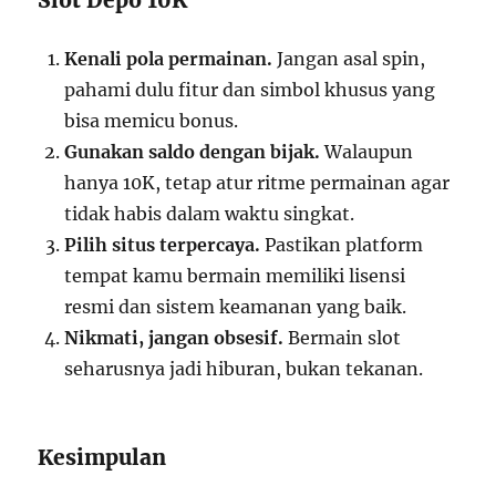
Slot Depo 10K
Kenali pola permainan.
Jangan asal spin,
pahami dulu fitur dan simbol khusus yang
bisa memicu bonus.
Gunakan saldo dengan bijak.
Walaupun
hanya 10K, tetap atur ritme permainan agar
tidak habis dalam waktu singkat.
Pilih situs terpercaya.
Pastikan platform
tempat kamu bermain memiliki lisensi
resmi dan sistem keamanan yang baik.
Nikmati, jangan obsesif.
Bermain slot
seharusnya jadi hiburan, bukan tekanan.
Kesimpulan