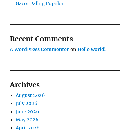
Gacor Paling Populer
Recent Comments
A WordPress Commenter
on
Hello world!
Archives
August 2026
July 2026
June 2026
May 2026
April 2026