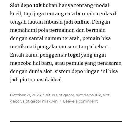
Slot depo 10k
bukan hanya tentang modal
kecil, tapi juga tentang cara bermain cerdas di
tengah lautan hiburan
judi online
. Dengan
memahami pola permainan dan bermain
dengan santai namun terarah, pemain bisa
menikmati pengalaman seru tanpa beban.
Entah kamu penggemar
togel
yang ingin
mencoba hal baru, atau pemula yang penasaran
dengan dunia slot, sistem depo ringan ini bisa
jadi pintu masuk ideal.
Posted
Tags
October 21, 2025
situs slot gacor
,
slot depo 10k
,
slot
on
on
gacor
,
slot gacor maxwin
Leave a comment
Slot
Depo
10K:
Cara
Santai