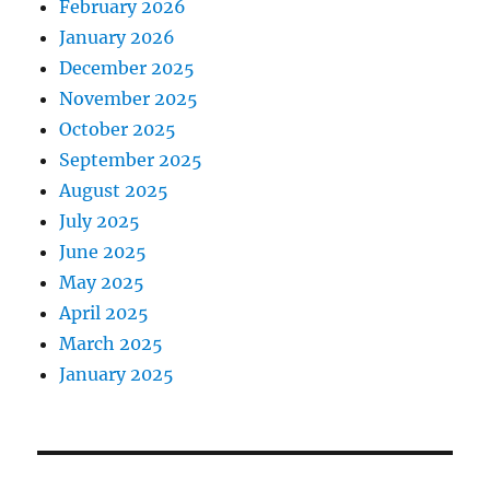
February 2026
January 2026
December 2025
November 2025
October 2025
September 2025
August 2025
July 2025
June 2025
May 2025
April 2025
March 2025
January 2025