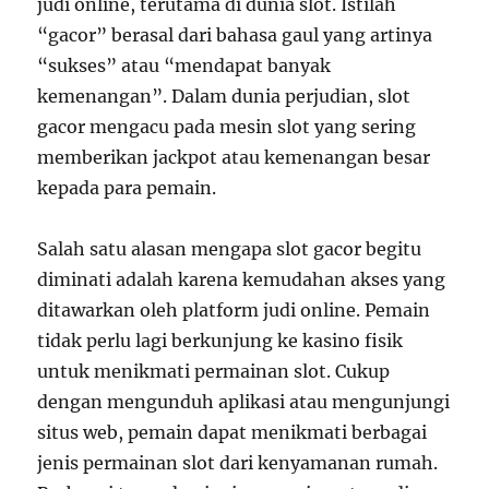
judi online, terutama di dunia slot. Istilah
“gacor” berasal dari bahasa gaul yang artinya
“sukses” atau “mendapat banyak
kemenangan”. Dalam dunia perjudian, slot
gacor mengacu pada mesin slot yang sering
memberikan jackpot atau kemenangan besar
kepada para pemain.
Salah satu alasan mengapa slot gacor begitu
diminati adalah karena kemudahan akses yang
ditawarkan oleh platform judi online. Pemain
tidak perlu lagi berkunjung ke kasino fisik
untuk menikmati permainan slot. Cukup
dengan mengunduh aplikasi atau mengunjungi
situs web, pemain dapat menikmati berbagai
jenis permainan slot dari kenyamanan rumah.