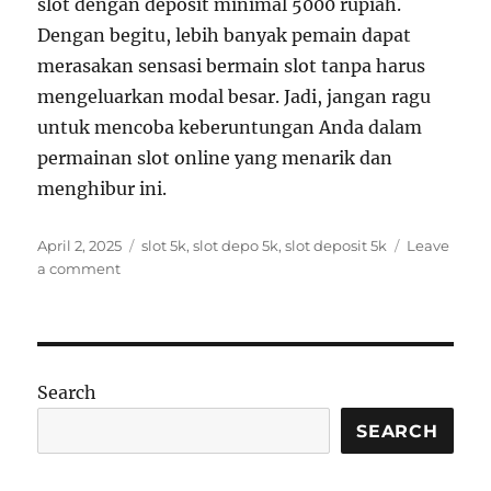
slot dengan deposit minimal 5000 rupiah.
Dengan begitu, lebih banyak pemain dapat
merasakan sensasi bermain slot tanpa harus
mengeluarkan modal besar. Jadi, jangan ragu
untuk mencoba keberuntungan Anda dalam
permainan slot online yang menarik dan
menghibur ini.
Posted
Tags
April 2, 2025
slot 5k
,
slot depo 5k
,
slot deposit 5k
Leave
on
on
a comment
Slot
5K:
Menemukan
Bliss
dalam
Search
Permainan
SEARCH