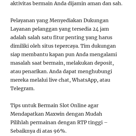
aktivitas bermain Anda dijamin aman dan sah.
Pelayanan yang Menyediakan Dukungan
Layanan pelanggan yang tersedia 24 jam
adalah salah satu fitur penting yang harus
dimiliki oleh situs tepercaya. Tim dukungan
siap membantu kapan pun Anda mengalami
masalah saat bermain, melakukan deposit,
atau penarikan. Anda dapat menghubungi
mereka melalui live chat, WhatsApp, atau
Telegram.
Tips untuk Bermain Slot Online agar
Mendapatkan Maxwin dengan Mudah
Pilihlah permainan dengan RTP tinggi –
Sebaiknya di atas 96%.