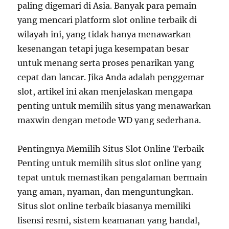
paling digemari di Asia. Banyak para pemain
yang mencari platform slot online terbaik di
wilayah ini, yang tidak hanya menawarkan
kesenangan tetapi juga kesempatan besar
untuk menang serta proses penarikan yang
cepat dan lancar. Jika Anda adalah penggemar
slot, artikel ini akan menjelaskan mengapa
penting untuk memilih situs yang menawarkan
maxwin dengan metode WD yang sederhana.
Pentingnya Memilih Situs Slot Online Terbaik
Penting untuk memilih situs slot online yang
tepat untuk memastikan pengalaman bermain
yang aman, nyaman, dan menguntungkan.
Situs slot online terbaik biasanya memiliki
lisensi resmi, sistem keamanan yang handal,