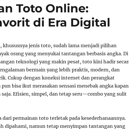
n Toto Online:
orit di Era Digital
, khususnya jenis toto, sudah lama menjadi pilihan
nyak orang yang menyukai tantangan berbasis angka. Di
ngan teknologi yang makin pesat, toto kini hadir secar
engalaman bermain yang lebih praktis, modern, dan
rik. Cukup dengan koneksi internet dan perangkat
a pun bisa ikut merasakan sensasi menebak angka kapan
 saja. Efisien, simpel, dan tetap seru—combo yang sulit
a dari permainan toto terletak pada kesederhanaannya.
h dipahami, namun tetap menyimpan tantangan yang