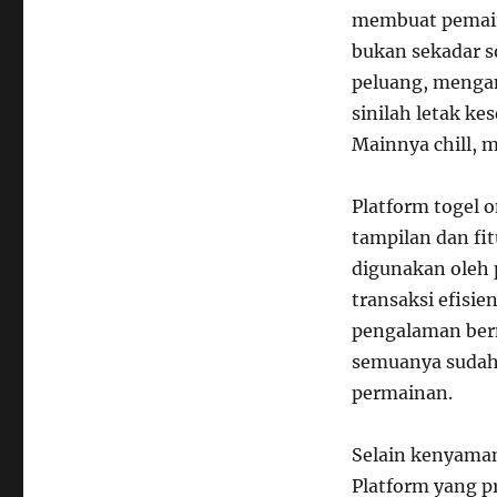
Era
membuat pemain
Digital
bukan sekadar s
peluang, mengan
sinilah letak kes
Mainnya chill, m
Platform togel o
tampilan dan fi
digunakan oleh 
transaksi efisi
pengalaman berm
semuanya sudah 
permainan.
Selain kenyaman
Platform yang p