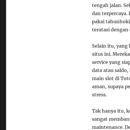
tengah jalan. S
dan terpercaya. 
pakai tahunhoki
teratasi dengan 
Selain itu, yan
situs ini. Merek
service yang si
data atau saldo
main slot di To
aman, supaya p
stress.
Tak hanya itu, k
sangat membantu
maintenance. De