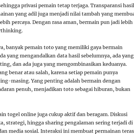
sehingga privasi pemain tetap terjaga. Transparansi hasi
ainan yang adil juga menjadi nilai tambah yang membu
ebih percaya. Dengan rasa aman, bermain pun jadi lebih
rthinking.
a, banyak pemain toto yang memiliki gaya bermain
da yang mengandalkan data hasil sebelumnya, ada yang
sting, dan ada juga yang mengombinasikan keduanya.
yang benar atau salah, karena setiap pemain punya
ing-masing. Yang penting adalah bermain dengan
adaran penuh, menjadikan toto sebagai hiburan, bukan
n togel online juga cukup aktif dan beragam. Diskusi
a, strategi, hingga sharing pengalaman sering terjadi di
dan media sosial. Interaksi ini membuat permainan tera