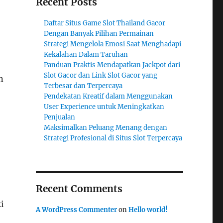
Recent Posts
Daftar Situs Game Slot Thailand Gacor
Dengan Banyak Pilihan Permainan
Strategi Mengelola Emosi Saat Menghadapi
Kekalahan Dalam Taruhan
Panduan Praktis Mendapatkan Jackpot dari
Slot Gacor dan Link Slot Gacor yang
n
Terbesar dan Terpercaya
Pendekatan Kreatif dalam Menggunakan
User Experience untuk Meningkatkan
Penjualan
Maksimalkan Peluang Menang dengan
Strategi Profesional di Situs Slot Terpercaya
Recent Comments
i
A WordPress Commenter
on
Hello world!