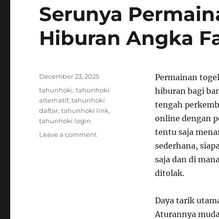
Serunya Permaina
Hiburan Angka Fav
Posted
December 23, 2025
Permainan togel
on
Tags
tahunhoki
,
tahunhoki
hiburan bagi ba
alternatif
,
tahunhoki
tengah perkemba
daftar
,
tahunhoki link
,
online dengan p
tahunhoki login
tentu saja mena
on
Leave a comment
Serunya
sederhana, siap
Permainan
saja dan di mana
Toto
ditolak.
Online:
Hiburan
Angka
Daya tarik utam
Favorit
Aturannya muda
di