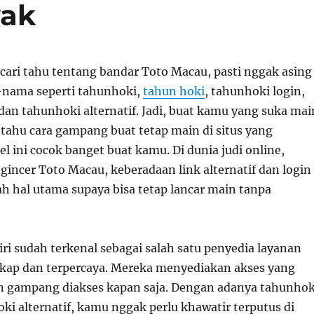
yak
 cari tahu tentang bandar Toto Macau, pasti nggak asing
-nama seperti tahunhoki,
tahun hoki
, tahunhoki login,
dan tahunhoki alternatif. Jadi, buat kamu yang suka mai
 tahu cara gampang buat tetap main di situs yang
kel ini cocok banget buat kamu. Di dunia judi online,
gincer Toto Macau, keberadaan link alternatif dan login
h hal utama supaya bisa tetap lancar main tanpa
ri sudah terkenal sebagai salah satu penyedia layanan
kap dan terpercaya. Mereka menyediakan akses yang
an gampang diakses kapan saja. Dengan adanya tahunhok
ki alternatif, kamu nggak perlu khawatir terputus di