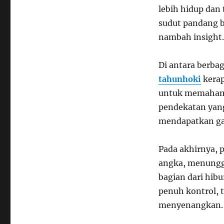
lebih hidup dan
sudut pandang b
nambah insight.
Di antara berba
tahunhoki
kerap
untuk memahami 
pendekatan yang
mendapatkan gam
Pada akhirnya, 
angka, menunggu
bagian dari hibu
penuh kontrol, t
menyenangkan. Sa