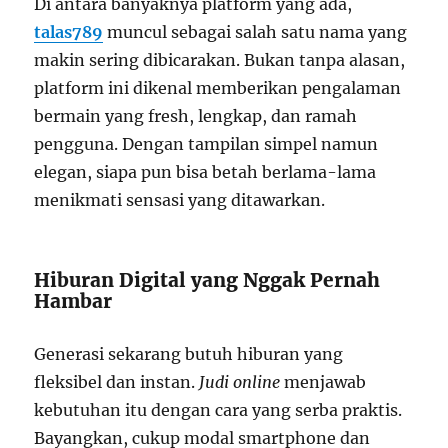
Di antara banyaknya platform yang ada,
talas789
muncul sebagai salah satu nama yang
makin sering dibicarakan. Bukan tanpa alasan,
platform ini dikenal memberikan pengalaman
bermain yang fresh, lengkap, dan ramah
pengguna. Dengan tampilan simpel namun
elegan, siapa pun bisa betah berlama-lama
menikmati sensasi yang ditawarkan.
Hiburan Digital yang Nggak Pernah
Hambar
Generasi sekarang butuh hiburan yang
fleksibel dan instan.
Judi online
menjawab
kebutuhan itu dengan cara yang serba praktis.
Bayangkan, cukup modal smartphone dan