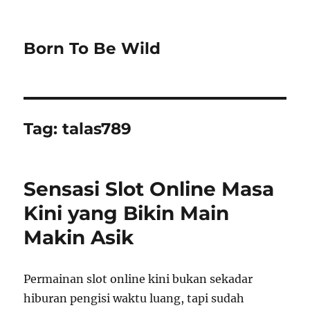
Born To Be Wild
Tag:
talas789
Sensasi Slot Online Masa
Kini yang Bikin Main
Makin Asik
Permainan slot online kini bukan sekadar
hiburan pengisi waktu luang, tapi sudah