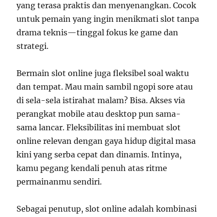
yang terasa praktis dan menyenangkan. Cocok
untuk pemain yang ingin menikmati slot tanpa
drama teknis—tinggal fokus ke game dan
strategi.
Bermain slot online juga fleksibel soal waktu
dan tempat. Mau main sambil ngopi sore atau
di sela-sela istirahat malam? Bisa. Akses via
perangkat mobile atau desktop pun sama-
sama lancar. Fleksibilitas ini membuat slot
online relevan dengan gaya hidup digital masa
kini yang serba cepat dan dinamis. Intinya,
kamu pegang kendali penuh atas ritme
permainanmu sendiri.
Sebagai penutup, slot online adalah kombinasi