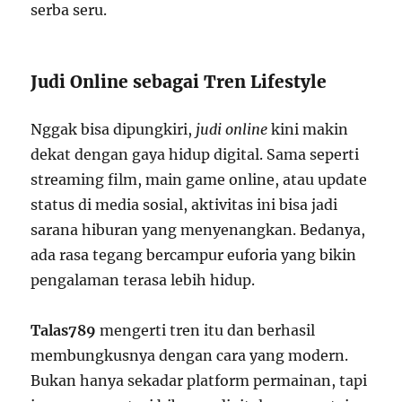
serba seru.
Judi Online sebagai Tren Lifestyle
Nggak bisa dipungkiri,
judi online
kini makin
dekat dengan gaya hidup digital. Sama seperti
streaming film, main game online, atau update
status di media sosial, aktivitas ini bisa jadi
sarana hiburan yang menyenangkan. Bedanya,
ada rasa tegang bercampur euforia yang bikin
pengalaman terasa lebih hidup.
Talas789
mengerti tren itu dan berhasil
membungkusnya dengan cara yang modern.
Bukan hanya sekadar platform permainan, tapi