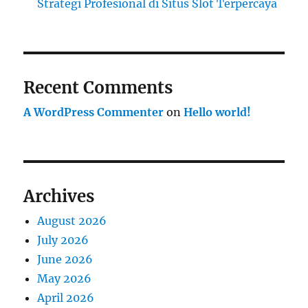
Strategi Profesional di Situs Slot Terpercaya
Recent Comments
A WordPress Commenter
on
Hello world!
Archives
August 2026
July 2026
June 2026
May 2026
April 2026