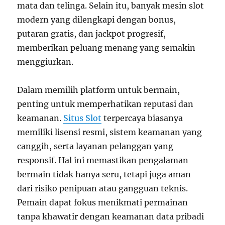
mata dan telinga. Selain itu, banyak mesin slot
modern yang dilengkapi dengan bonus,
putaran gratis, dan jackpot progresif,
memberikan peluang menang yang semakin
menggiurkan.
Dalam memilih platform untuk bermain,
penting untuk memperhatikan reputasi dan
keamanan.
Situs Slot
terpercaya biasanya
memiliki lisensi resmi, sistem keamanan yang
canggih, serta layanan pelanggan yang
responsif. Hal ini memastikan pengalaman
bermain tidak hanya seru, tetapi juga aman
dari risiko penipuan atau gangguan teknis.
Pemain dapat fokus menikmati permainan
tanpa khawatir dengan keamanan data pribadi