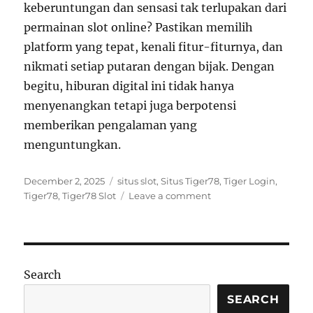
keberuntungan dan sensasi tak terlupakan dari
permainan slot online? Pastikan memilih
platform yang tepat, kenali fitur-fiturnya, dan
nikmati setiap putaran dengan bijak. Dengan
begitu, hiburan digital ini tidak hanya
menyenangkan tetapi juga berpotensi
memberikan pengalaman yang
menguntungkan.
Posted
Tags
December 2, 2025
situs slot
,
Situs Tiger78
,
Tiger Login
,
on
on
Tiger78
,
Tiger78 Slot
Leave a comment
Sensasi
Menyenangkan
Bermain
Slot
Online
Search
yang
Wajib
SEARCH
Dicoba