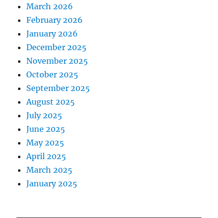
March 2026
February 2026
January 2026
December 2025
November 2025
October 2025
September 2025
August 2025
July 2025
June 2025
May 2025
April 2025
March 2025
January 2025