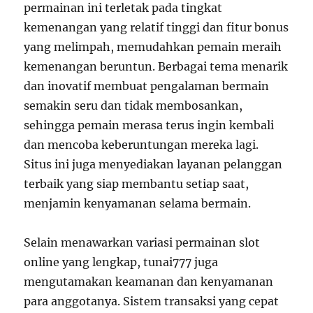
permainan ini terletak pada tingkat
kemenangan yang relatif tinggi dan fitur bonus
yang melimpah, memudahkan pemain meraih
kemenangan beruntun. Berbagai tema menarik
dan inovatif membuat pengalaman bermain
semakin seru dan tidak membosankan,
sehingga pemain merasa terus ingin kembali
dan mencoba keberuntungan mereka lagi.
Situs ini juga menyediakan layanan pelanggan
terbaik yang siap membantu setiap saat,
menjamin kenyamanan selama bermain.
Selain menawarkan variasi permainan slot
online yang lengkap, tunai777 juga
mengutamakan keamanan dan kenyamanan
para anggotanya. Sistem transaksi yang cepat