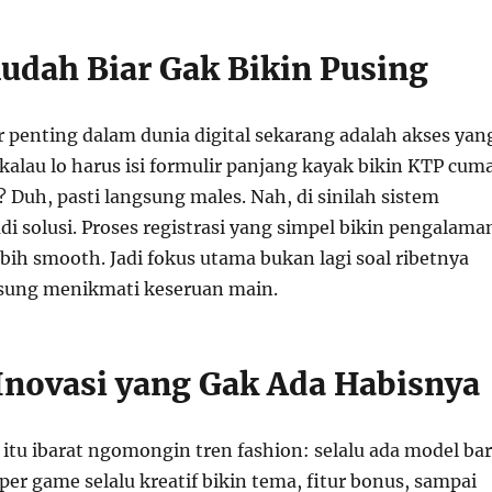
udah Biar Gak Bikin Pusing
r penting dalam dunia digital sekarang adalah akses yan
kalau lo harus isi formulir panjang kayak bikin KTP cum
Duh, pasti langsung males. Nah, di sinilah sistem
di solusi. Proses registrasi yang simpel bikin pengalama
bih smooth. Jadi fokus utama bukan lagi soal ribetnya
ngsung menikmati keseruan main.
 Inovasi yang Gak Ada Habisnya
itu ibarat ngomongin tren fashion: selalu ada model ba
oper game selalu kreatif bikin tema, fitur bonus, sampai