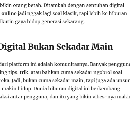
g bikin orang betah. Ditambah dengan sentuhan digital
i online
jadi nggak lagi soal klasik, tapi lebih ke hiburan
kutin gaya hidup generasi sekarang.
Digital Bukan Sekadar Main
 dari platform ini adalah komunitasnya. Banyak penggun
ing tips, trik, atau bahkan cuma sekadar ngobrol soal
ka. Jadi, bukan cuma sekadar main, tapi juga ada unsur
n makin hidup. Dunia hiburan digital ini berkembang
raksi antar pengguna, dan itu yang bikin vibes-nya maki