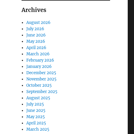
Archives
August 2026
July 2026
June 2026
May 2026
April 2026
March 2026
February 2026
January 2026
December 2025
November 2025
October 2025
September 2025
August 2025
July 2025
June 2025
May 2025
April 2025
March 2025