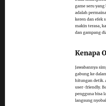
game seru yang b
adalah permaina
keren dan efek s
makin terasa, k
dan gampang dia
Kenapa O
Jawabannya simpe
gabung ke dala
hitungan detik.
user-friendly. B
pengguna bisa la
langsung nyobai