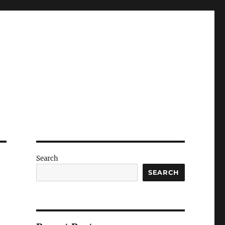
Search
SEARCH