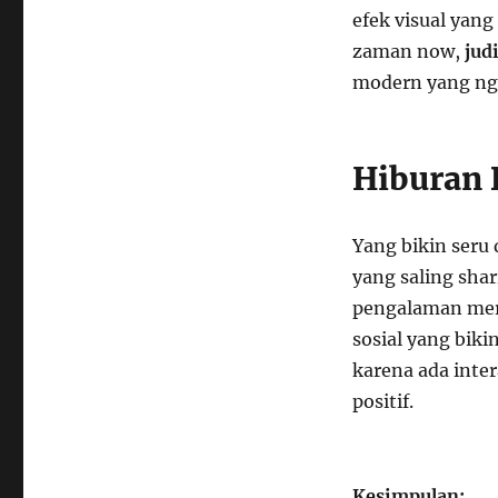
efek visual yan
zaman now,
jud
modern yang ngi
Hiburan 
Yang bikin seru
yang saling shar
pengalaman mere
sosial yang biki
karena ada inte
positif.
Kesimpulan: