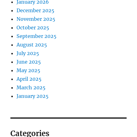
January 2026
December 2025
November 2025
October 2025
September 2025
August 2025
July 2025
June 2025
May 2025
April 2025
March 2025
January 2025
Categories