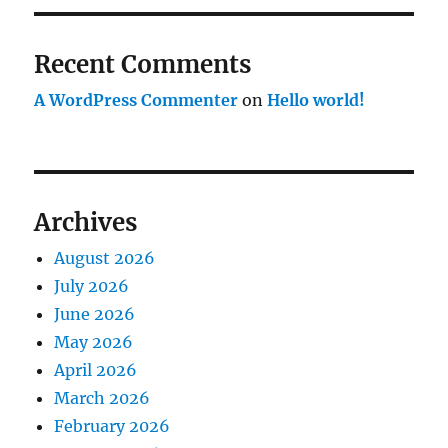
Recent Comments
A WordPress Commenter
on
Hello world!
Archives
August 2026
July 2026
June 2026
May 2026
April 2026
March 2026
February 2026