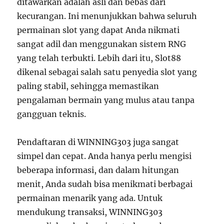
ditawarkan adalah asli dan bebas dari
kecurangan. Ini menunjukkan bahwa seluruh
permainan slot yang dapat Anda nikmati
sangat adil dan menggunakan sistem RNG
yang telah terbukti. Lebih dari itu, Slot88
dikenal sebagai salah satu penyedia slot yang
paling stabil, sehingga memastikan
pengalaman bermain yang mulus atau tanpa
gangguan teknis.
Pendaftaran di WINNING303 juga sangat
simpel dan cepat. Anda hanya perlu mengisi
beberapa informasi, dan dalam hitungan
menit, Anda sudah bisa menikmati berbagai
permainan menarik yang ada. Untuk
mendukung transaksi, WINNING303