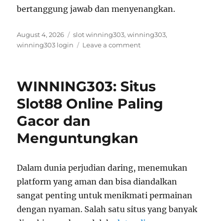
bertanggung jawab dan menyenangkan.
Posted
Tags
August 4, 2026
slot winning303
,
winning303
,
on
on
winning303 login
Leave a comment
Rasakan
Sensasi
Mengguncang
WINNING303: Situs
Dunia
Slot
Slot88 Online Paling
dan
Gacor dan
Raih
Jackpot
Menguntungkan
Besar
Secara
Mudah!
Dalam dunia perjudian daring, menemukan
platform yang aman dan bisa diandalkan
sangat penting untuk menikmati permainan
dengan nyaman. Salah satu situs yang banyak