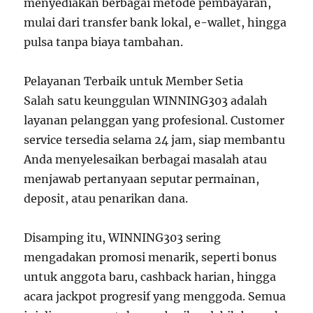
menyediakan berbagai metode pembayaran,
mulai dari transfer bank lokal, e-wallet, hingga
pulsa tanpa biaya tambahan.
Pelayanan Terbaik untuk Member Setia
Salah satu keunggulan WINNING303 adalah
layanan pelanggan yang profesional. Customer
service tersedia selama 24 jam, siap membantu
Anda menyelesaikan berbagai masalah atau
menjawab pertanyaan seputar permainan,
deposit, atau penarikan dana.
Disamping itu, WINNING303 sering
mengadakan promosi menarik, seperti bonus
untuk anggota baru, cashback harian, hingga
acara jackpot progresif yang menggoda. Semua