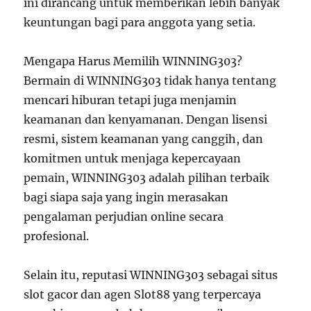
ini dirancang untuk memberikan lebih banyak
keuntungan bagi para anggota yang setia.
Mengapa Harus Memilih WINNING303?
Bermain di WINNING303 tidak hanya tentang
mencari hiburan tetapi juga menjamin
keamanan dan kenyamanan. Dengan lisensi
resmi, sistem keamanan yang canggih, dan
komitmen untuk menjaga kepercayaan
pemain, WINNING303 adalah pilihan terbaik
bagi siapa saja yang ingin merasakan
pengalaman perjudian online secara
profesional.
Selain itu, reputasi WINNING303 sebagai situs
slot gacor dan agen Slot88 yang terpercaya