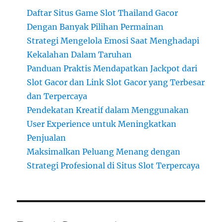
Daftar Situs Game Slot Thailand Gacor
Dengan Banyak Pilihan Permainan
Strategi Mengelola Emosi Saat Menghadapi
Kekalahan Dalam Taruhan
Panduan Praktis Mendapatkan Jackpot dari
Slot Gacor dan Link Slot Gacor yang Terbesar
dan Terpercaya
Pendekatan Kreatif dalam Menggunakan
User Experience untuk Meningkatkan
Penjualan
Maksimalkan Peluang Menang dengan
Strategi Profesional di Situs Slot Terpercaya