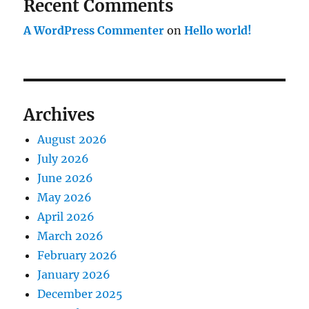
Recent Comments
A WordPress Commenter
on
Hello world!
Archives
August 2026
July 2026
June 2026
May 2026
April 2026
March 2026
February 2026
January 2026
December 2025