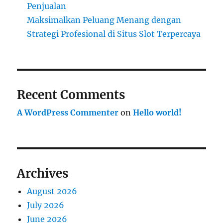
Penjualan
Maksimalkan Peluang Menang dengan
Strategi Profesional di Situs Slot Terpercaya
Recent Comments
A WordPress Commenter
on
Hello world!
Archives
August 2026
July 2026
June 2026