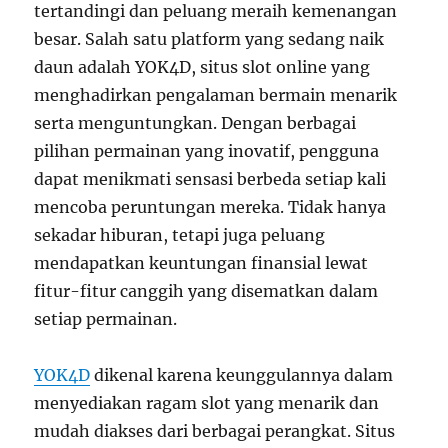
tertandingi dan peluang meraih kemenangan
besar. Salah satu platform yang sedang naik
daun adalah YOK4D, situs slot online yang
menghadirkan pengalaman bermain menarik
serta menguntungkan. Dengan berbagai
pilihan permainan yang inovatif, pengguna
dapat menikmati sensasi berbeda setiap kali
mencoba peruntungan mereka. Tidak hanya
sekadar hiburan, tetapi juga peluang
mendapatkan keuntungan finansial lewat
fitur-fitur canggih yang disematkan dalam
setiap permainan.
YOK4D
dikenal karena keunggulannya dalam
menyediakan ragam slot yang menarik dan
mudah diakses dari berbagai perangkat. Situs