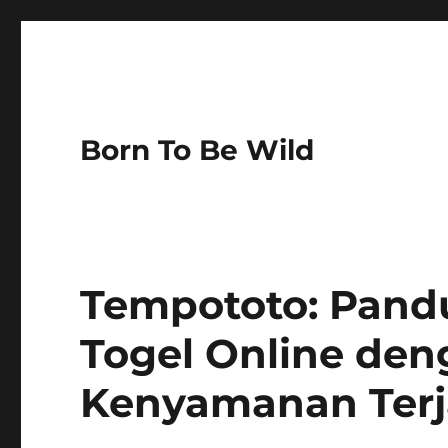
Born To Be Wild
Tempototo: Pand
Togel Online de
Kenyamanan Ter