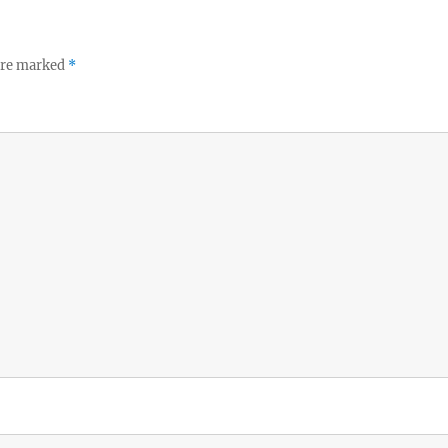
 are marked
*