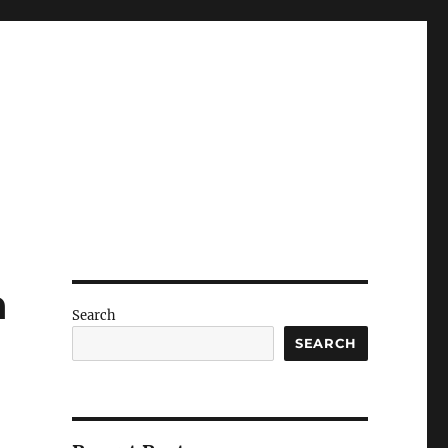
n
Search
SEARCH