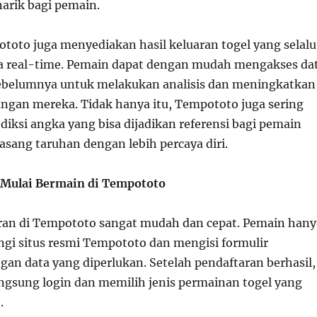
narik bagi pemain.
ototo juga menyediakan hasil keluaran togel yang selalu
ra real-time. Pemain dapat dengan mudah mengakses da
sebelumnya untuk melakukan analisis dan meningkatkan
gan mereka. Tidak hanya itu, Tempototo juga sering
iksi angka yang bisa dijadikan referensi bagi pemain
sang taruhan dengan lebih percaya diri.
 Mulai Bermain di Tempototo
ran di Tempototo sangat mudah dan cepat. Pemain hany
gi situs resmi Tempototo dan mengisi formulir
gan data yang diperlukan. Setelah pendaftaran berhasil,
ngsung login dan memilih jenis permainan togel yang
.