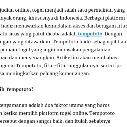
judian online, togel menjadi salah satu permainan yang
anyak orang, khususnya di Indonesia. Berbagai platform
ni hadir menawarkan kemudahan akses dan beragam fitu
atu situs yang patut dicoba adalah
tempototo
. Dengan
ngan yang ditawarkan, Tempototo hadir sebagai pilihan
 pemain togel yang ingin merasakan pengalaman
man dan menyenangkan. Artikel ini akan membahas
ngenai Tempototo, fitur-fitur unggulannya, serta tips
isa meningkatkan peluang kemenangan.
ih Tempototo?
enyamanan adalah dua faktor utama yang harus
 ketika memilih platform togel online. Tempototo
rsebut dengan sangat baik, dan itulah sebabnya