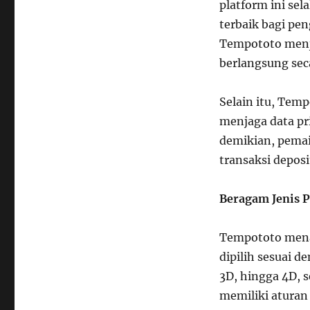
platform ini se
terbaik bagi pen
Tempototo menj
berlangsung seca
Selain itu, Tem
menjaga data pr
demikian, pema
transaksi depos
Beragam Jenis 
Tempototo menaw
dipilih sesuai d
3D, hingga 4D, s
memiliki aturan