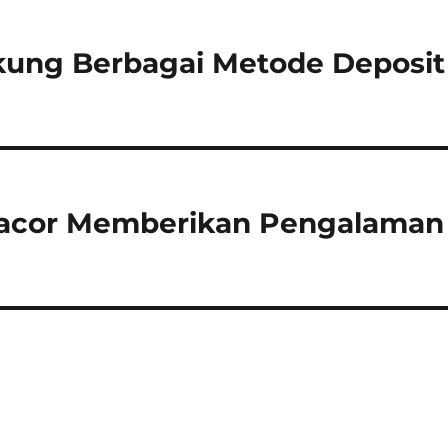
kung Berbagai Metode Deposit
Gacor Memberikan Pengalaman