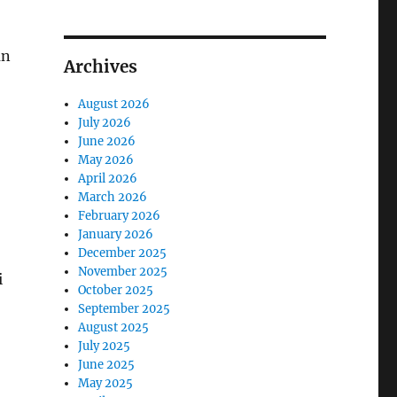
an
Archives
August 2026
July 2026
June 2026
May 2026
April 2026
March 2026
February 2026
January 2026
December 2025
November 2025
i
October 2025
September 2025
August 2025
July 2025
June 2025
May 2025