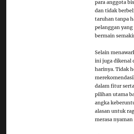
para anggota b
dan tidak berbe
taruhan tanpa h
pelanggan yang 
bermain semakin
Selain menawar
ini juga dikena
harinya. Tidak 
merekomendasika
dalam fitur sert
pilihan utama b
angka keberuntu
alasan untuk ra
merasa nyaman d