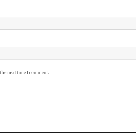
 the next time I comment.