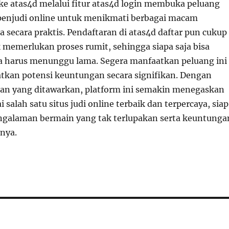
ke atas4d melalui fitur atas4d login membuka peluang
 penjudi online untuk menikmati berbagai macam
 secara praktis. Pendaftaran di atas4d daftar pun cukup
k memerlukan proses rumit, sehingga siapa saja bisa
 harus menunggu lama. Segera manfaatkan peluang ini
kan potensi keuntungan secara signifikan. Dengan
an yang ditawarkan, platform ini semakin menegaskan
 salah satu situs judi online terbaik dan terpercaya, siap
galaman bermain yang tak terlupakan serta keuntunga
inya.