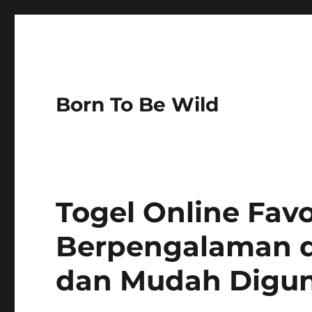
Born To Be Wild
Togel Online Fav
Berpengalaman d
dan Mudah Digu