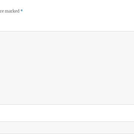
 are marked
*