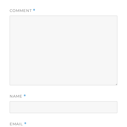
COMMENT
*
NAME
*
EMAIL
*