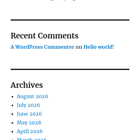
Recent Comments
A WordPress Commenter
on
Hello world!
Archives
August 2026
July 2026
June 2026
May 2026
April 2026