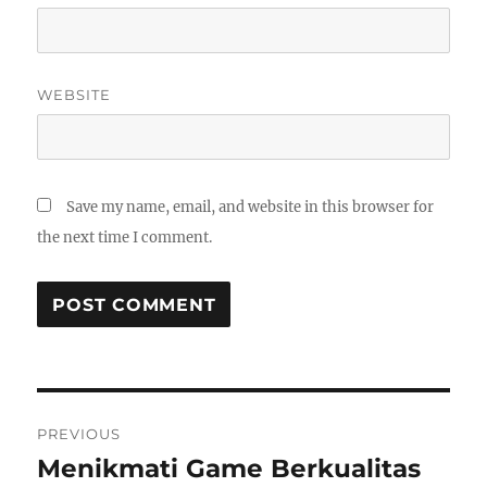
WEBSITE
Save my name, email, and website in this browser for
the next time I comment.
Post
PREVIOUS
navigation
Menikmati Game Berkualitas
Previous