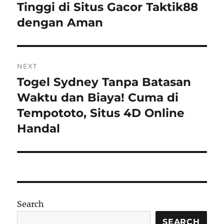
post:
Tinggi di Situs Gacor Taktik88
dengan Aman
NEXT
Togel Sydney Tanpa Batasan
Next
post:
Waktu dan Biaya! Cuma di
Tempototo, Situs 4D Online
Handal
Search
SEARCH