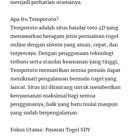
menjadi perhatian utamanya.
Apa Itu Tempototo?
Tempototo adalah situs bandar toto 4D yang
menawarkan beragam jenis permainan togel
online dengan sistem yang aman, cepat, dan
terpercaya. Dengan penggunaan teknologi
terbaru serta standar keamanan yang tinggi,
Tempototo memastikan semua pemain dapat
menikmati pengalaman bermain togel yang
lancar. Situs ini dirancang untuk memberikan
kenyamanan maksimal bagi semua
penggunanya, baik yang baru mulai maupun
yang sudah berpengalaman.
Fokus Utama: Pasaran Togel SDY