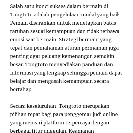
Salah satu kunci sukses dalam bermain di
Tongtoto adalah pengelolaan modal yang baik.
Pemain disarankan untuk menetapkan batas
taruhan sesuai kemampuan dan tidak terbawa
emosi saat bermain. Strategi bermain yang
tepat dan pemahaman aturan permainan juga
penting agar peluang kemenangan semakin
besar. Tongtoto menyediakan panduan dan
informasi yang lengkap sehingga pemain dapat
belajar dan mengasah kemampuan secara
bertahap.
Secara keseluruhan, Tongtoto merupakan
pilihan tepat bagi para penggemar judi online
yang mencari platform terpercaya dengan
berbagai fitur unggulan. Keamanan,