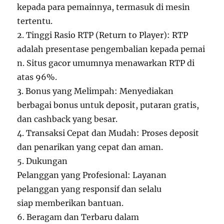
kepada para pemainnya, termasuk di mesin
tertentu.
2. Tinggi Rasio RTP (Return to Player): RTP
adalah presentase pengembalian kepada pemai
n. Situs gacor umumnya menawarkan RTP di
atas 96%.
3. Bonus yang Melimpah: Menyediakan
berbagai bonus untuk deposit, putaran gratis,
dan cashback yang besar.
4. Transaksi Cepat dan Mudah: Proses deposit
dan penarikan yang cepat dan aman.
5. Dukungan
Pelanggan yang Profesional: Layanan
pelanggan yang responsif dan selalu
siap memberikan bantuan.
6. Beragam dan Terbaru dalam