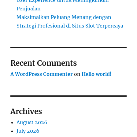
User Experience untuk Meningkatkan
Penjualan
Maksimalkan Peluang Menang dengan
Strategi Profesional di Situs Slot Terpercaya
Recent Comments
A WordPress Commenter
on
Hello world!
Archives
August 2026
July 2026