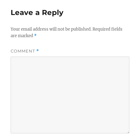
Leave a Reply
Your email address will not be published.
Required fields
are marked
*
COMMENT
*