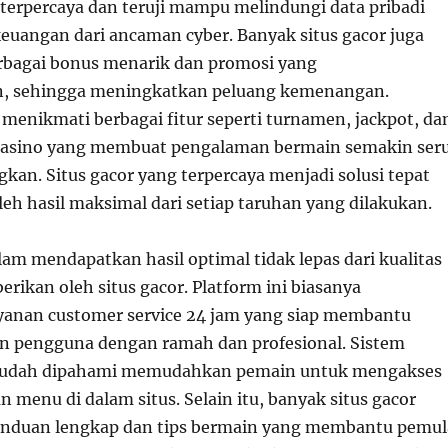
erpercaya dan teruji mampu melindungi data pribadi
keuangan dari ancaman cyber. Banyak situs gacor juga
bagai bonus menarik dan promosi yang
 sehingga meningkatkan peluang kemenangan.
menikmati berbagai fitur seperti turnamen, jackpot, da
 casino yang membuat pengalaman bermain semakin ser
an. Situs gacor yang terpercaya menjadi solusi tepat
h hasil maksimal dari setiap taruhan yang dilakukan.
am mendapatkan hasil optimal tidak lepas dari kualitas
erikan oleh situs gacor. Platform ini biasanya
yanan customer service 24 jam yang siap membantu
n pengguna dengan ramah dan profesional. Sistem
mudah dipahami memudahkan pemain untuk mengakses
an menu di dalam situs. Selain itu, banyak situs gacor
nduan lengkap dan tips bermain yang membantu pemul