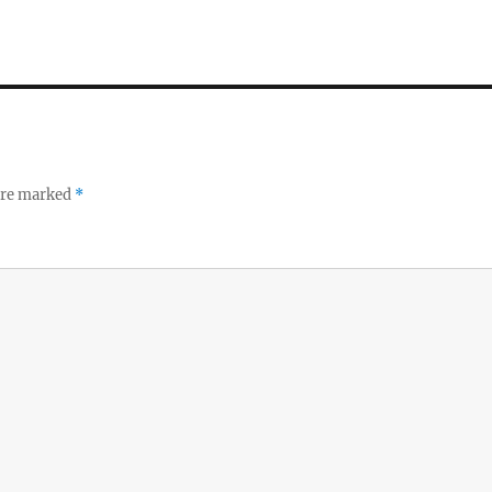
 are marked
*