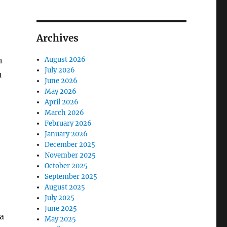
Archives
n
August 2026
July 2026
u
June 2026
May 2026
April 2026
March 2026
February 2026
January 2026
December 2025
November 2025
October 2025
September 2025
August 2025
July 2025
June 2025
a
May 2025