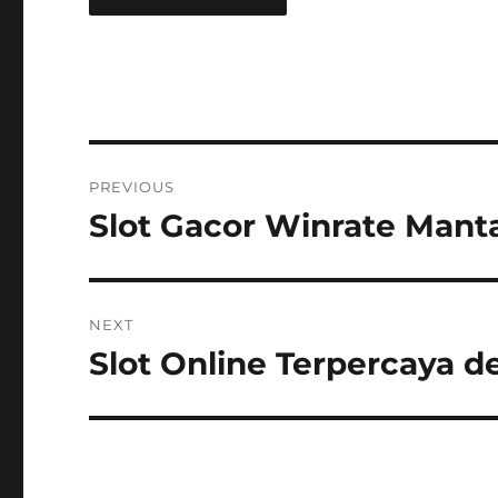
Post
PREVIOUS
navigation
Slot Gacor Winrate Mant
Previous
post:
NEXT
Slot Online Terpercaya d
Next
post: