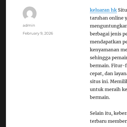
keluaran hk
Situ
taruhan online
Author
admin
menguntungkan.
Posted
February 9, 2026
berbagai jenis
on
mendapatkan pe
kenyamanan menj
sehingga pemai
bermain. Fitur-f
cepat, dan laya
situs ini. Memil
untuk meraih k
bermain.
Selain itu, kebe
terbaru memberi