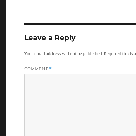
Leave a Reply
Your email address will not be published.
Required fields
COMMENT
*