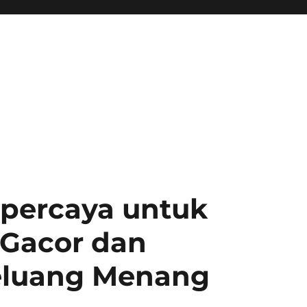
erpercaya untuk
Gacor dan
eluang Menang