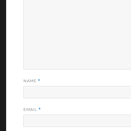
NAME
*
EMAIL
*