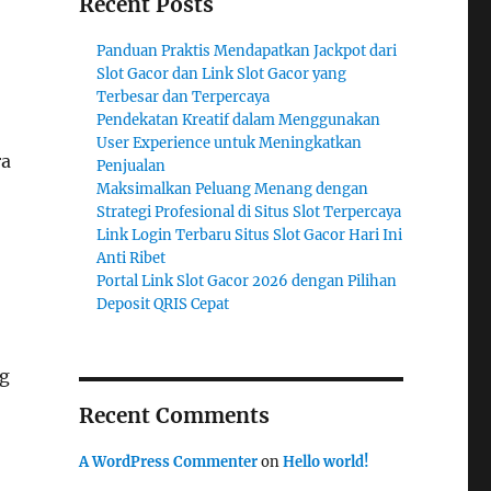
Recent Posts
Panduan Praktis Mendapatkan Jackpot dari
Slot Gacor dan Link Slot Gacor yang
Terbesar dan Terpercaya
Pendekatan Kreatif dalam Menggunakan
User Experience untuk Meningkatkan
ra
Penjualan
Maksimalkan Peluang Menang dengan
Strategi Profesional di Situs Slot Terpercaya
Link Login Terbaru Situs Slot Gacor Hari Ini
Anti Ribet
Portal Link Slot Gacor 2026 dengan Pilihan
Deposit QRIS Cepat
ng
Recent Comments
A WordPress Commenter
on
Hello world!
,