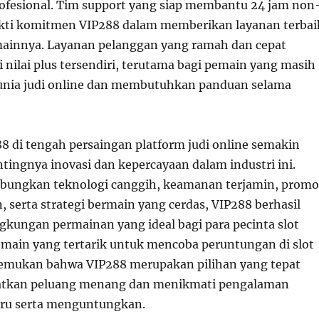
rofesional. Tim support yang siap membantu 24 jam non
ukti komitmen VIP288 dalam memberikan layanan terbai
ainnya. Layanan pelanggan yang ramah dan cepat
 nilai plus tersendiri, terutama bagi pemain yang masih
nia judi online dan membutuhkan panduan selama
8 di tengah persaingan platform judi online semakin
ingnya inovasi dan kepercayaan dalam industri ini.
ungkan teknologi canggih, keamanan terjamin, promo
serta strategi bermain yang cerdas, VIP288 berhasil
gkungan permainan yang ideal bagi para pecinta slot
pemain yang tertarik untuk mencoba peruntungan di slot
emukan bahwa VIP288 merupakan pilihan yang tepat
tkan peluang menang dan menikmati pengalaman
eru serta menguntungkan.