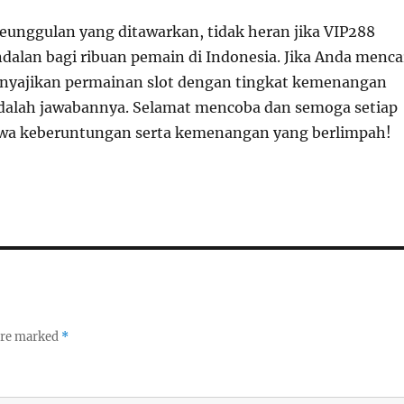
eunggulan yang ditawarkan, tidak heran jika VIP288
ndalan bagi ribuan pemain di Indonesia. Jika Anda menca
nyajikan permainan slot dengan tingkat kemenangan
adalah jawabannya. Selamat mencoba dan semoga setiap
a keberuntungan serta kemenangan yang berlimpah!
 are marked
*