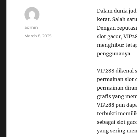
Dalam dunia judi
ketat. Salah sa
Author
admin
Dengan reputasi
Posted
March 8, 2025
slot gacor, VIP
on
menghibur tetap
penggunanya.
VIP288 dikenal 
permainan slot 
permainan diran
grafis yang me
VIP288 pun dap
terbukti memili
sebagai slot gac
yang sering memb