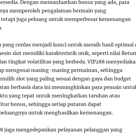
 tersedia. Dengan memanfaatkan bonus yang ada, para
anya memperoleh pengalaman bermain yang
tetapi juga peluang untuk memperbesar kemenangan
n.
n yang cerdas menjadi kunci untuk meraih hasil optimal 
esin slot memiliki karakteristik unik, seperti nilai Retur
dan tingkat volatilitas yang berbeda. VIP288 menyediak
kap mengenai masing-masing permainan, sehingga
milih slot yang paling sesuai dengan gaya dan budget
tan berbasis data ini memungkinkan para pemain untu
tu yang tepat untuk meningkatkan taruhan atau
tur bonus, sehingga setiap putaran dapat
peluangnya untuk menghasilkan kemenangan.
288 juga mengedepankan pelayanan pelanggan yang