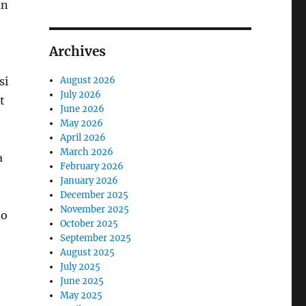
an
Archives
si
August 2026
July 2026
t
June 2026
May 2026
April 2026
March 2026
a
February 2026
January 2026
December 2025
November 2025
mo
October 2025
September 2025
August 2025
July 2025
June 2025
May 2025