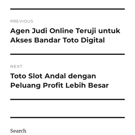
Post
PREVIOUS
navigation
Agen Judi Online Teruji untuk
Previous
post:
Akses Bandar Toto Digital
NEXT
Toto Slot Andal dengan
Next
post:
Peluang Profit Lebih Besar
Search