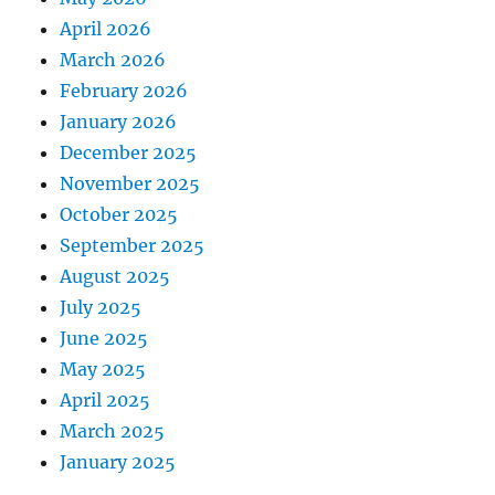
April 2026
March 2026
February 2026
January 2026
December 2025
November 2025
October 2025
September 2025
August 2025
July 2025
June 2025
May 2025
April 2025
March 2025
January 2025