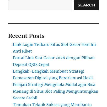
SEARCH
Recent Posts
Link Login Terbaru Situs Slot Gacor Hari Ini
Anti Ribet
Portal Link Slot Gacor 2026 dengan Pilihan
Deposit QRIS Cepat
Langkah-Langkah Membuat Strategi
Pemasaran Digital yang Berorientasi Hasil
Pelajari Strategi Mengelola Modal agar Bisa
Menang di Situs Slot Paling Menguntungkan
Secara Stabil
Temukan Teknik Sukses yang Membantu