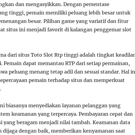
gkan dan mengasyikkan. Dengan persentase
ng tinggi, pemain memiliki peluang lebih besar untuk
enangan besar. Pilihan game yang variatif dan fitur
 situs ini menjadi favorit di kalangan penggemar slot
 dari situs Toto Slot Rtp tinggi adalah tingkat keadila
i. Pemain dapat memantau RTP dari setiap permainan,
a peluang menang tetap adil dan sesuai standar. Hal in
epercayaan pemain terhadap situs dan memperkuat
.
s ini biasanya menyediakan layanan pelanggan yang
istem keamanan yang terpercaya. Pembayaran cepat dan
i yang beragam menjadi nilai tambah. Keamanan data
n dijaga dengan baik, memberikan kenyamanan saat