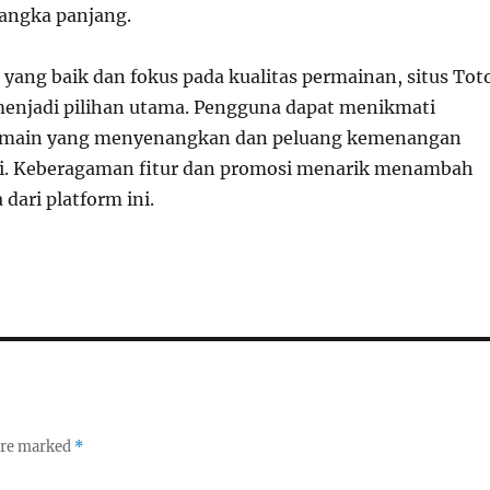
angka panjang.
 yang baik dan fokus pada kualitas permainan, situs Tot
 menjadi pilihan utama. Pengguna dapat menikmati
rmain yang menyenangkan dan peluang kemenangan
gi. Keberagaman fitur dan promosi menarik menambah
 dari platform ini.
 are marked
*