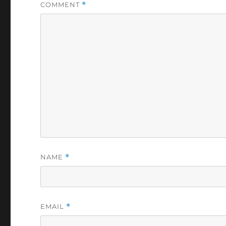
COMMENT
*
NAME
*
EMAIL
*