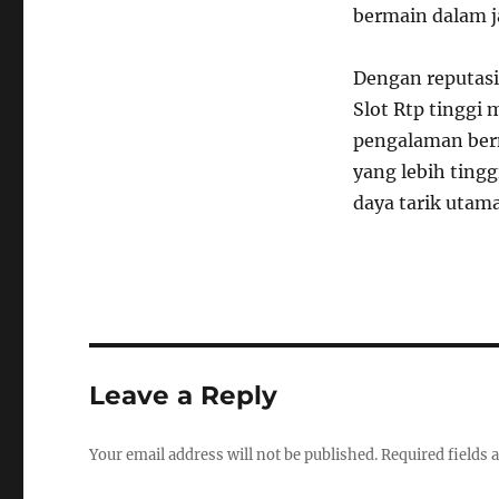
bermain dalam j
Dengan reputasi
Slot Rtp tinggi
pengalaman be
yang lebih ting
daya tarik utama
Leave a Reply
Your email address will not be published.
Required fields