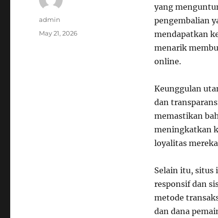
yang menguntun
Author
admin
pengembalian ya
Posted
May 21, 2026
mendapatkan kem
on
menarik membuat
online.
Keunggulan utama
dan transparans
memastikan bahw
meningkatkan k
loyalitas mereka
Selain itu, situ
responsif dan s
metode transaks
dan dana pemai