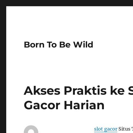
Born To Be Wild
Akses Praktis ke 
Gacor Harian
slot gacor
Situs 