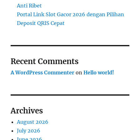
Anti Ribet
Portal Link Slot Gacor 2026 dengan Pilihan
Deposit QRIS Cepat
Recent Comments
A WordPress Commenter
on
Hello world!
Archives
August 2026
July 2026
June 2026