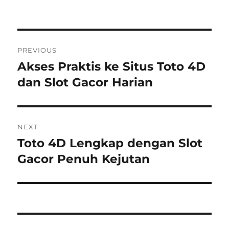
Post
PREVIOUS
navigation
Akses Praktis ke Situs Toto 4D
Previous
post:
dan Slot Gacor Harian
NEXT
Toto 4D Lengkap dengan Slot
Next
post:
Gacor Penuh Kejutan