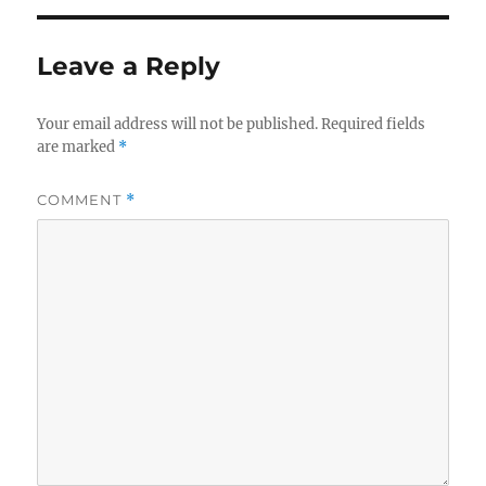
Leave a Reply
Your email address will not be published.
Required fields
are marked
*
COMMENT
*