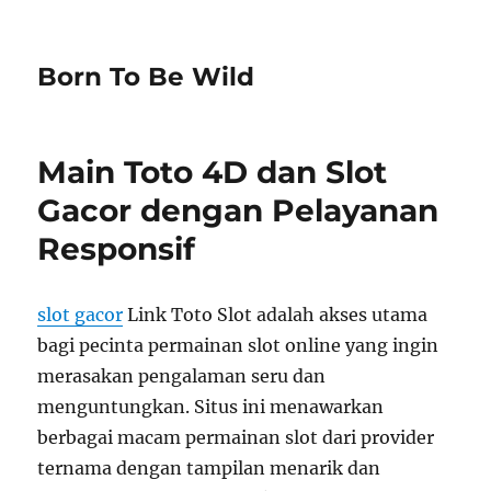
Born To Be Wild
Main Toto 4D dan Slot
Gacor dengan Pelayanan
Responsif
slot gacor
Link Toto Slot adalah akses utama
bagi pecinta permainan slot online yang ingin
merasakan pengalaman seru dan
menguntungkan. Situs ini menawarkan
berbagai macam permainan slot dari provider
ternama dengan tampilan menarik dan