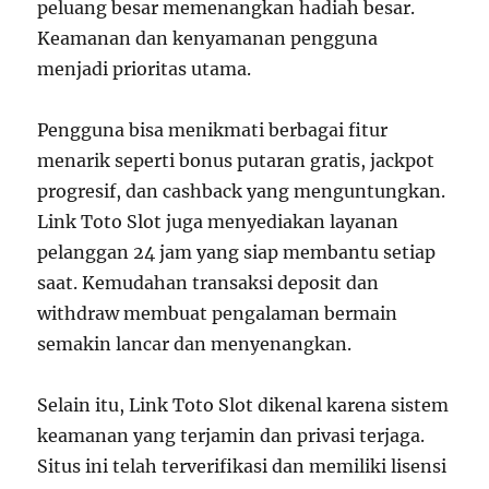
peluang besar memenangkan hadiah besar.
Keamanan dan kenyamanan pengguna
menjadi prioritas utama.
Pengguna bisa menikmati berbagai fitur
menarik seperti bonus putaran gratis, jackpot
progresif, dan cashback yang menguntungkan.
Link Toto Slot juga menyediakan layanan
pelanggan 24 jam yang siap membantu setiap
saat. Kemudahan transaksi deposit dan
withdraw membuat pengalaman bermain
semakin lancar dan menyenangkan.
Selain itu, Link Toto Slot dikenal karena sistem
keamanan yang terjamin dan privasi terjaga.
Situs ini telah terverifikasi dan memiliki lisensi