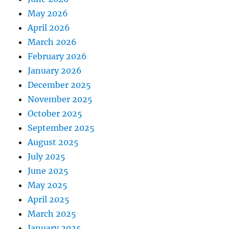
May 2026
April 2026
March 2026
February 2026
January 2026
December 2025
November 2025
October 2025
September 2025
August 2025
July 2025
June 2025
May 2025
April 2025
March 2025
January 2025