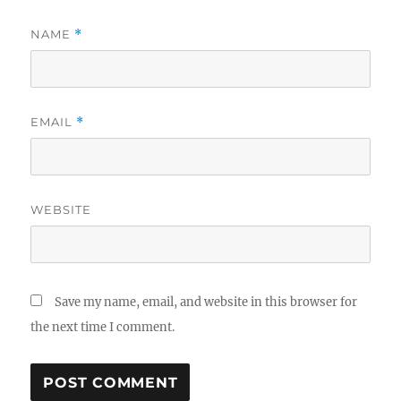
NAME
*
EMAIL
*
WEBSITE
Save my name, email, and website in this browser for
the next time I comment.