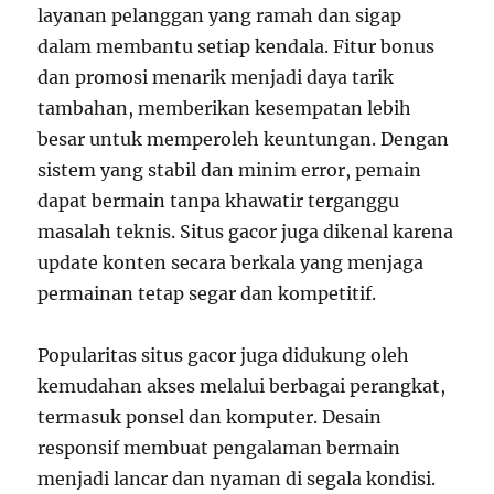
layanan pelanggan yang ramah dan sigap
dalam membantu setiap kendala. Fitur bonus
dan promosi menarik menjadi daya tarik
tambahan, memberikan kesempatan lebih
besar untuk memperoleh keuntungan. Dengan
sistem yang stabil dan minim error, pemain
dapat bermain tanpa khawatir terganggu
masalah teknis. Situs gacor juga dikenal karena
update konten secara berkala yang menjaga
permainan tetap segar dan kompetitif.
Popularitas situs gacor juga didukung oleh
kemudahan akses melalui berbagai perangkat,
termasuk ponsel dan komputer. Desain
responsif membuat pengalaman bermain
menjadi lancar dan nyaman di segala kondisi.