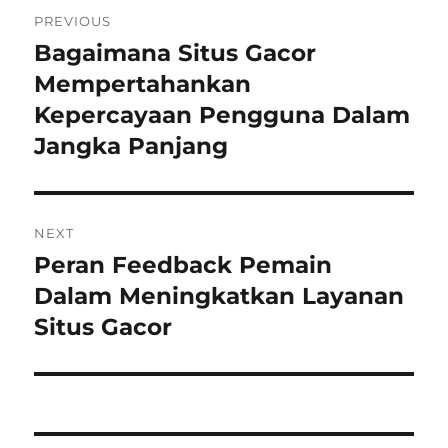
Post
PREVIOUS
navigation
Bagaimana Situs Gacor
Previous
post:
Mempertahankan
Kepercayaan Pengguna Dalam
Jangka Panjang
NEXT
Peran Feedback Pemain
Next
post:
Dalam Meningkatkan Layanan
Situs Gacor