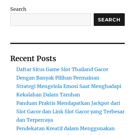
Search
SEARCH
Recent Posts
Daftar Situs Game Slot Thailand Gacor
Dengan Banyak Pilihan Permainan
Strategi Mengelola Emosi Saat Menghadapi
Kekalahan Dalam Taruhan
Panduan Praktis Mendapatkan Jackpot dari
Slot Gacor dan Link Slot Gacor yang Terbesar
dan Terpercaya
Pendekatan Kreatif dalam Menggunakan