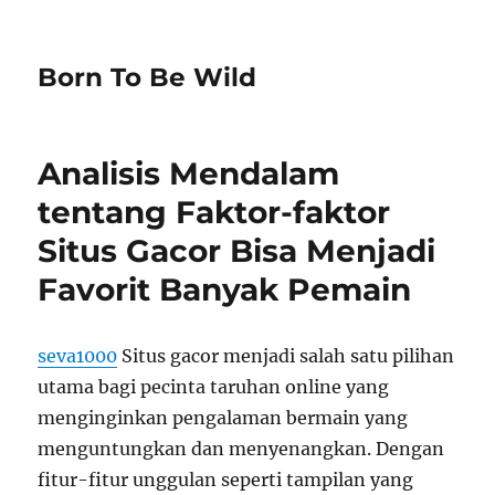
Born To Be Wild
Analisis Mendalam
tentang Faktor-faktor
Situs Gacor Bisa Menjadi
Favorit Banyak Pemain
seva1000
Situs gacor menjadi salah satu pilihan
utama bagi pecinta taruhan online yang
menginginkan pengalaman bermain yang
menguntungkan dan menyenangkan. Dengan
fitur-fitur unggulan seperti tampilan yang