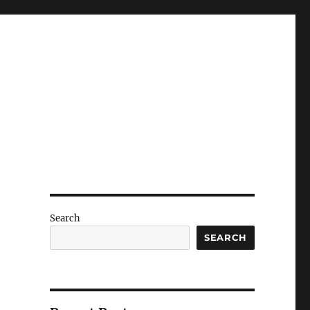
Search
SEARCH