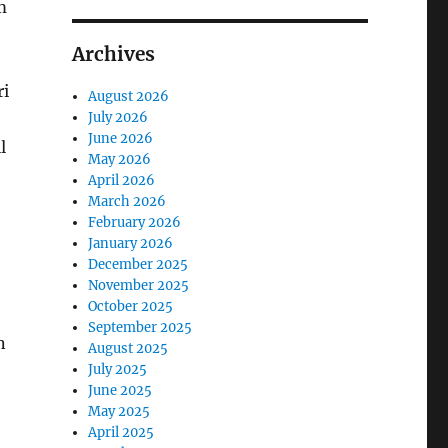
m
Archives
ri
August 2026
July 2026
June 2026
l
May 2026
April 2026
March 2026
February 2026
January 2026
December 2025
November 2025
October 2025
September 2025
n
August 2025
July 2025
June 2025
May 2025
April 2025