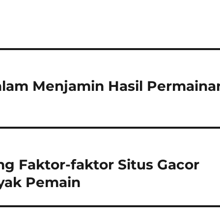
alam Menjamin Hasil Permaina
g Faktor-faktor Situs Gacor
nyak Pemain