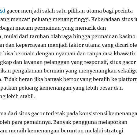
l4d
gacor menjadi salah satu pilihan utama bagi pecinta
yang mencari peluang menang tinggi. Keberadaan situs i
bagai macam permainan yang menarik dan
mulai dari taruhan olahraga hingga permainan kasino
an dan kepercayaan menjadi faktor utama yang dicari ol
r bisa bermain dengan nyaman dan tanpa rasa khawatir.
ngkap dan layanan pelanggan yang responsif, situs gacor
kan pengalaman bermain yang menyenangkan sekalig
Tidak heran jika banyak bettor yang beralih ke platfo
patkan peluang kemenangan yang lebih besar dan
g lebih stabil.
a dari situs gacor terletak pada konsistensi kemenang
h oleh para pemainnya. Banyak pengguna melaporkan
lam meraih kemenangan beruntun melalui strategi