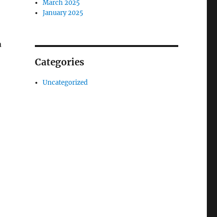
March 2025
January 2025
a
Categories
Uncategorized