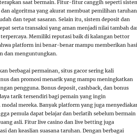
terapkan saat bermain. Fitur-fitur canggih seperti siste
tik dan algoritma yang akurat membuat pemilihan taruhan
dah dan tepat sasaran. Selain itu, sistem deposit dan
epat serta transaksi yang aman menjadi nilai tambah da
 terpercaya. Memiliki reputasi baik di kalangan bettor
ahwa platform ini benar-benar mampu memberikan hasi
n dan menguntungkan.
an berbagai permainan, situs gacor sering kali
nus dan promosi menarik yang mampu meningkatkan
ngan pengguna. Bonus deposit, cashback, dan bonus
aya tarik tersendiri bagi pemain yang ingin
modal mereka. Banyak platform yang juga menyediaka
ngga pemula dapat belajar dan berlatih sebelum bermain
ang asli. Fitur live casino dan live betting juga
i dan keaslian suasana taruhan. Dengan berbagai