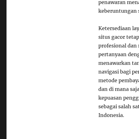
penawaran menar
keberuntungan s
Ketersediaan la
situs gacor teta
profesional da
pertanyaan denga
menawarkan tam
navigasi bagi 
metode pembaya
dan di mana saj
kepuasan pengg
sebagai salah sa
Indonesia.