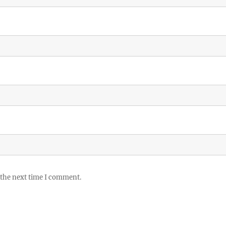
 the next time I comment.