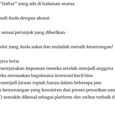
“Daftar” yang ada di halaman utama.
ibadi Anda dengan akurat.
 sesuai petunjuk yang diberikan.
 slot yang Anda sukai dan mulailah meraih keuntungan!
gota Setia
menyatakan kepuasan mereka setelah menjadi anggota
a merasakan bagaimana investasi kecil bisa
 menjadi jutaan rupiah hanya dalam beberapa jam
n kemenangan yang konsisten dan proses penarikan ya
 semakin dikenal sebagai platform slot online terbaik d