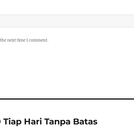
 the next time I comment.
Tiap Hari Tanpa Batas