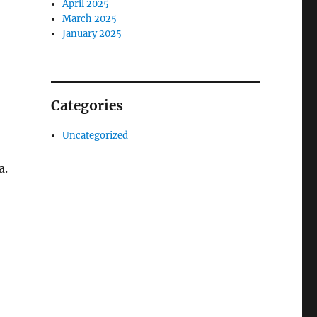
April 2025
March 2025
January 2025
Categories
Uncategorized
a.