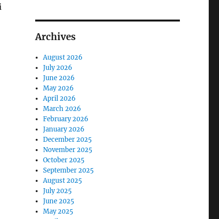
i
Archives
August 2026
July 2026
June 2026
May 2026
April 2026
March 2026
February 2026
January 2026
December 2025
November 2025
October 2025
September 2025
August 2025
July 2025
June 2025
May 2025