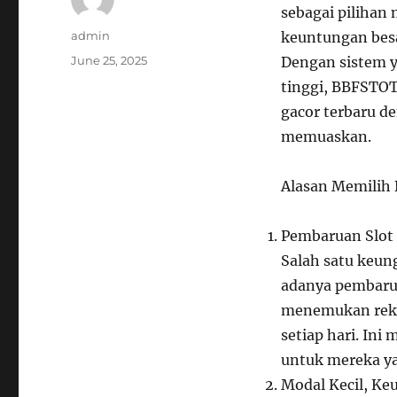
sebagai pilihan
Author
admin
keuntungan bes
Posted
June 25, 2025
Dengan sistem y
on
tinggi, BBFSTOT
gacor terbaru d
memuaskan.
Alasan Memili
Pembaruan Slot 
Salah satu keu
adanya pembarua
menemukan reko
setiap hari. In
untuk mereka ya
Modal Kecil, Ke