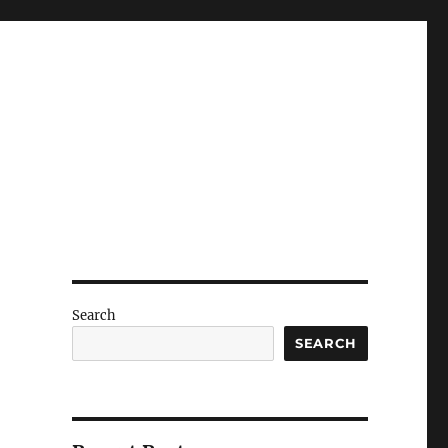
Search
SEARCH