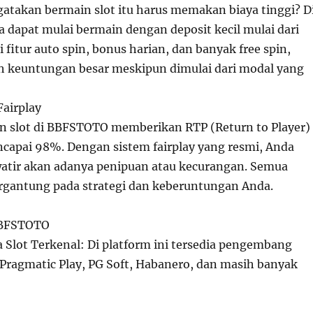
atakan bermain slot itu harus memakan biaya tinggi? D
dapat mulai bermain dengan deposit kecil mulai dari
i fitur auto spin, bonus harian, dan banyak free spin,
h keuntungan besar meskipun dimulai dari modal yang
Fairplay
n slot di BBFSTOTO memberikan RTP (Return to Player)
ncapai 98%. Dengan sistem fairplay yang resmi, Anda
watir akan adanya penipuan atau kecurangan. Semua
gantung pada strategi dan keberuntungan Anda.
BBFSTOTO
 Slot Terkenal: Di platform ini tersedia pengembang
 Pragmatic Play, PG Soft, Habanero, dan masih banyak