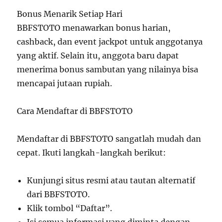
Bonus Menarik Setiap Hari
BBFSTOTO menawarkan bonus harian,
cashback, dan event jackpot untuk anggotanya
yang aktif. Selain itu, anggota baru dapat
menerima bonus sambutan yang nilainya bisa
mencapai jutaan rupiah.
Cara Mendaftar di BBFSTOTO
Mendaftar di BBFSTOTO sangatlah mudah dan
cepat. Ikuti langkah-langkah berikut:
Kunjungi situs resmi atau tautan alternatif
dari BBFSTOTO.
Klik tombol “Daftar”.