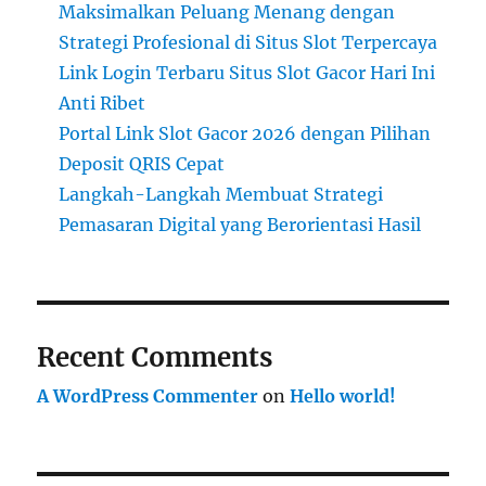
Maksimalkan Peluang Menang dengan
Strategi Profesional di Situs Slot Terpercaya
Link Login Terbaru Situs Slot Gacor Hari Ini
Anti Ribet
Portal Link Slot Gacor 2026 dengan Pilihan
Deposit QRIS Cepat
Langkah-Langkah Membuat Strategi
Pemasaran Digital yang Berorientasi Hasil
Recent Comments
A WordPress Commenter
on
Hello world!