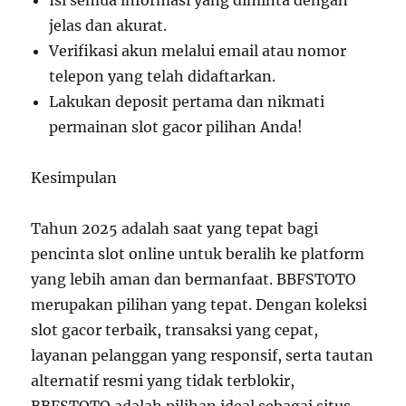
Isi semua informasi yang diminta dengan
jelas dan akurat.
Verifikasi akun melalui email atau nomor
telepon yang telah didaftarkan.
Lakukan deposit pertama dan nikmati
permainan slot gacor pilihan Anda!
Kesimpulan
Tahun 2025 adalah saat yang tepat bagi
pencinta slot online untuk beralih ke platform
yang lebih aman dan bermanfaat. BBFSTOTO
merupakan pilihan yang tepat. Dengan koleksi
slot gacor terbaik, transaksi yang cepat,
layanan pelanggan yang responsif, serta tautan
alternatif resmi yang tidak terblokir,