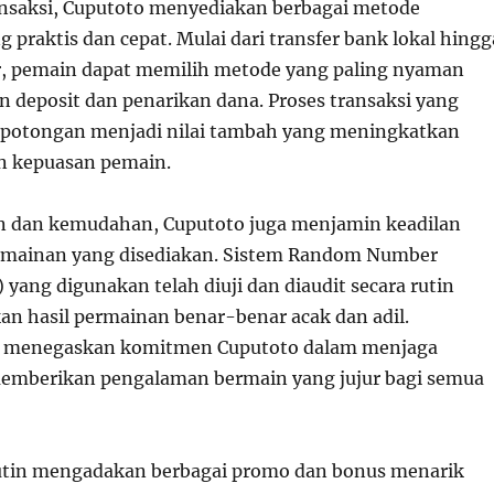
nsaksi, Cuputoto menyediakan berbagai metode
praktis dan cepat. Mulai dari transfer bank lokal hingg
r, pemain dapat memilih metode yang paling nyaman
 deposit dan penarikan dana. Proses transaksi yang
 potongan menjadi nilai tambah yang meningkatkan
 kepuasan pemain.
n dan kemudahan, Cuputoto juga menjamin keadilan
ermainan yang disediakan. Sistem Random Number
yang digunakan telah diuji dan diaudit secara rutin
n hasil permainan benar-benar acak dan adil.
ni menegaskan komitmen Cuputoto dalam menjaga
memberikan pengalaman bermain yang jujur bagi semua
rutin mengadakan berbagai promo dan bonus menarik