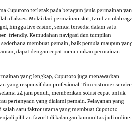
a Cuputoto terletak pada beragam jenis permainan ya
ah diakses. Mulai dari permainan slot, taruhan olahrag
gel, hingga live casino, semua tersedia dalam satu
ser-friendly. Kemudahan navigasi dan tampilan
 sederhana membuat pemain, baik pemula maupun yan
laman, dapat dengan cepat menemukan permainan
permainan yang lengkap, Cuputoto juga menawarkan
an yang responsif dan profesional. Tim customer service
elama 24 jam penuh, memberikan solusi cepat untuk
atau pertanyaan yang dialami pemain. Pelayanan yang
di salah satu faktor utama yang membuat Cuputoto
njadi pilihan favorit di kalangan komunitas judi online.