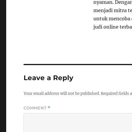
nyaman. Dengan 
menjadi mitra t
untuk mencoba d
judi online terba
Leave a Reply
Your email address will not be published.
Required fields
COMMENT
*