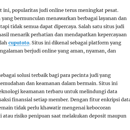
at ini, popularitas judi online terus meningkat pesat.
m yang bermunculan menawarkan berbagai layanan dan
etapi tidak semua dapat dipercaya. Salah satu situs judi
hasil menarik perhatian dan mendapatkan kepercayaan
alah
cuputoto
. Situs ini dikenal sebagai platform yang
ngalaman berjudi online yang aman, nyaman, dan
ebagai solusi terbaik bagi para pecinta judi yang
emudahan dan keamanan dalam bermain. Situs ini
knologi keamanan terbaru untuk melindungi data
saksi finansial setiap member. Dengan fitur enkripsi dat
emain tidak perlu khawatir mengenai kebocoran
di atau risiko penipuan saat melakukan deposit maupun