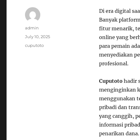
Di era digital sa
Banyak platfor
Author
admin
fitur menarik, t
Posted
July 10, 2025
online yang ber
on
Tags
cuputoto
para pemain ad
menyediakan pe
profesional.
Cuputoto
hadir s
menginginkan k
menggunakan te
pribadi dan tran
yang canggih, p
informasi priba
penarikan dana.