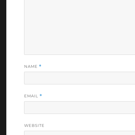
NAME
*
EMAIL
*
WEBSITE