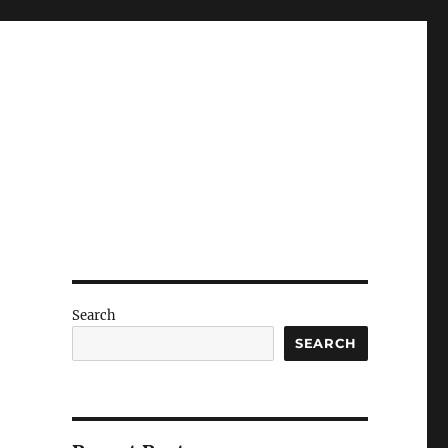
Search
SEARCH