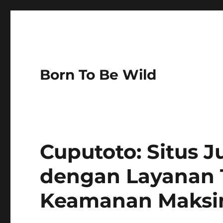
Born To Be Wild
Cuputoto: Situs J
dengan Layanan 
Keamanan Maksi