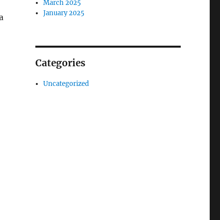
March 2025
January 2025
a
Categories
Uncategorized