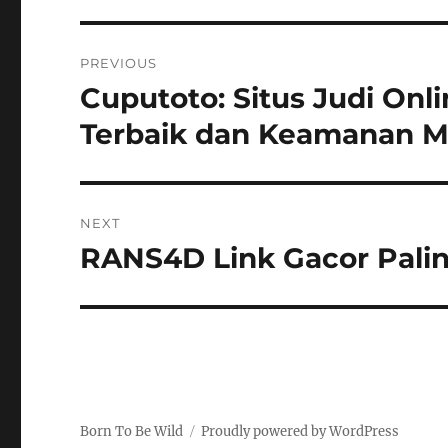
Post
PREVIOUS
navigation
Cuputoto: Situs Judi On
Previous
post:
Terbaik dan Keamanan M
NEXT
RANS4D Link Gacor Palin
Next
post:
Born To Be Wild
Proudly powered by WordPress