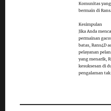
Komunitas yang
bermain di Rans
Kesimpulan
Jika Anda menca
permainan gaco
batas, Rans4D ad
pelayanan pela
yang menarik, R
kesuksesan di du
pengalaman tak 