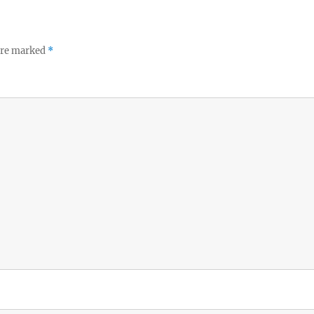
 are marked
*