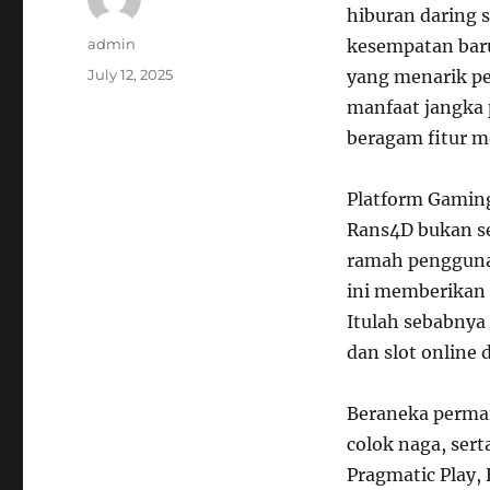
hiburan daring
Author
admin
kesempatan bar
Posted
July 12, 2025
yang menarik pe
on
manfaat jangka
beragam fitur m
Platform Gamin
Rans4D bukan se
ramah pengguna,
ini memberikan
Itulah sebabnya
dan slot online 
Beraneka permai
colok naga, sert
Pragmatic Play,