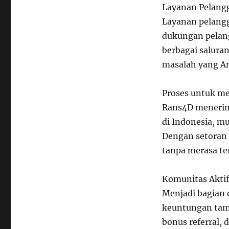
Layanan Pelangg
Layanan pelangg
dukungan pelang
berbagai saluran
masalah yang An
Proses untuk me
Rans4D menerim
di Indonesia, mu
Dengan setoran 
tanpa merasa ter
Komunitas Aktif
Menjadi bagian 
keuntungan tamb
bonus referral, 