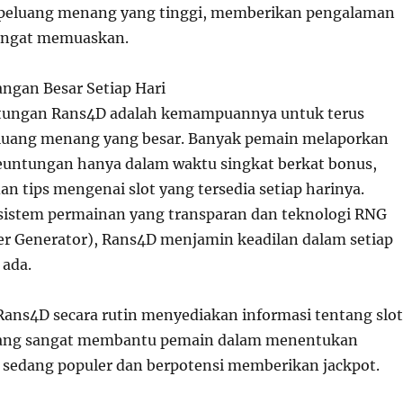
 peluang menang yang tinggi, memberikan pengalaman
angat memuaskan.
ngan Besar Setiap Hari
ntungan Rans4D adalah kemampuannya untuk terus
uang menang yang besar. Banyak pemain melaporkan
untungan hanya dalam waktu singkat berkat bonus,
dan tips mengenai slot yang tersedia setiap harinya.
sistem permainan yang transparan dan teknologi RNG
 Generator), Rans4D menjamin keadilan dalam setiap
ada.
 Rans4D secara rutin menyediakan informasi tentang slot
 yang sangat membantu pemain dalam menentukan
sedang populer dan berpotensi memberikan jackpot.