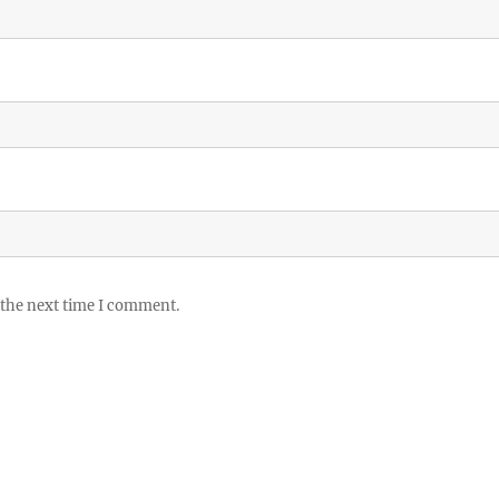
 the next time I comment.