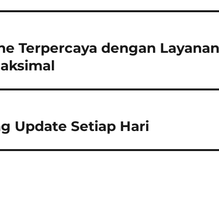
line Terpercaya dengan Layana
aksimal
g Update Setiap Hari