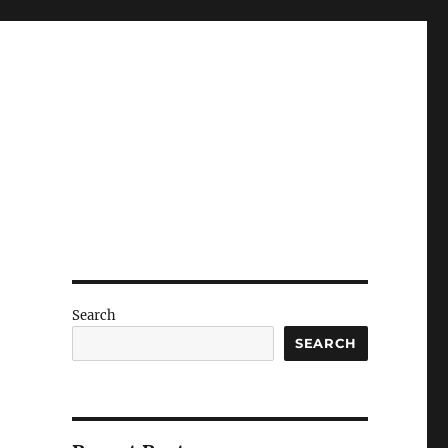
Search
SEARCH