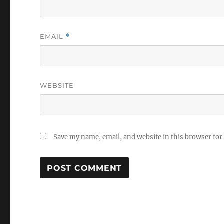
EMAIL
*
WEBSITE
Save my name, email, and website in this browser for