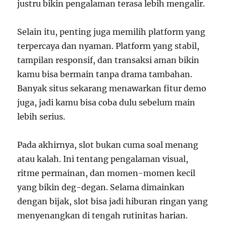
justru bikin pengalaman terasa lebih mengalir.
Selain itu, penting juga memilih platform yang
terpercaya dan nyaman. Platform yang stabil,
tampilan responsif, dan transaksi aman bikin
kamu bisa bermain tanpa drama tambahan.
Banyak situs sekarang menawarkan fitur demo
juga, jadi kamu bisa coba dulu sebelum main
lebih serius.
Pada akhirnya, slot bukan cuma soal menang
atau kalah. Ini tentang pengalaman visual,
ritme permainan, dan momen-momen kecil
yang bikin deg-degan. Selama dimainkan
dengan bijak, slot bisa jadi hiburan ringan yang
menyenangkan di tengah rutinitas harian.