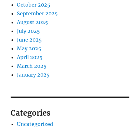
October 2025
September 2025
August 2025
July 2025
June 2025
May 2025
April 2025
March 2025
January 2025
Categories
Uncategorized