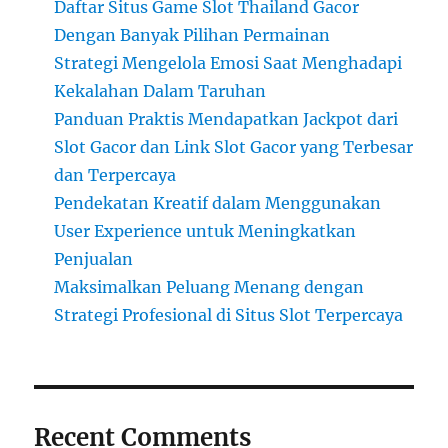
Daftar Situs Game Slot Thailand Gacor
Dengan Banyak Pilihan Permainan
Strategi Mengelola Emosi Saat Menghadapi
Kekalahan Dalam Taruhan
Panduan Praktis Mendapatkan Jackpot dari
Slot Gacor dan Link Slot Gacor yang Terbesar
dan Terpercaya
Pendekatan Kreatif dalam Menggunakan
User Experience untuk Meningkatkan
Penjualan
Maksimalkan Peluang Menang dengan
Strategi Profesional di Situs Slot Terpercaya
Recent Comments