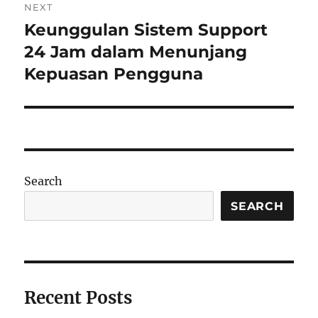
NEXT
Keunggulan Sistem Support
Next
post:
24 Jam dalam Menunjang
Kepuasan Pengguna
Search
SEARCH
Recent Posts