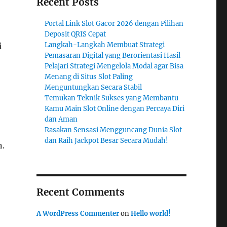
Recent Posts
Portal Link Slot Gacor 2026 dengan Pilihan
Deposit QRIS Cepat
Langkah-Langkah Membuat Strategi
i
Pemasaran Digital yang Berorientasi Hasil
Pelajari Strategi Mengelola Modal agar Bisa
Menang di Situs Slot Paling
Menguntungkan Secara Stabil
Temukan Teknik Sukses yang Membantu
Kamu Main Slot Online dengan Percaya Diri
dan Aman
Rasakan Sensasi Mengguncang Dunia Slot
dan Raih Jackpot Besar Secara Mudah!
.
Recent Comments
A WordPress Commenter
on
Hello world!