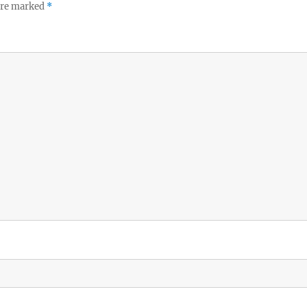
 are marked
*