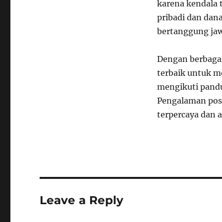
karena kendala 
pribadi dan dan
bertanggung ja
Dengan berbagai 
terbaik untuk m
mengikuti pandu
Pengalaman posi
terpercaya dan 
Leave a Reply