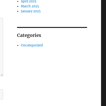
April 2025
March 2025
January 2025
Categories
Uncategorized