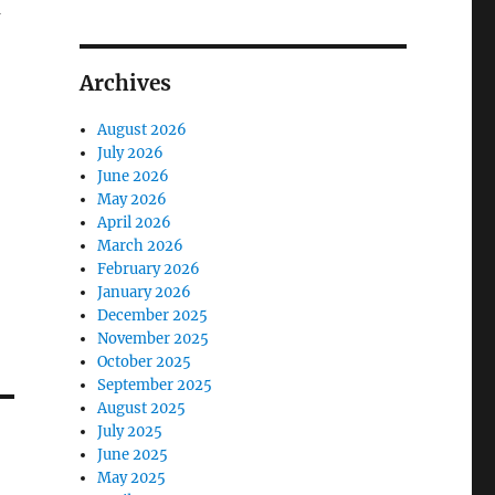
a
Archives
August 2026
July 2026
June 2026
May 2026
April 2026
March 2026
February 2026
January 2026
December 2025
November 2025
October 2025
September 2025
August 2025
July 2025
June 2025
May 2025