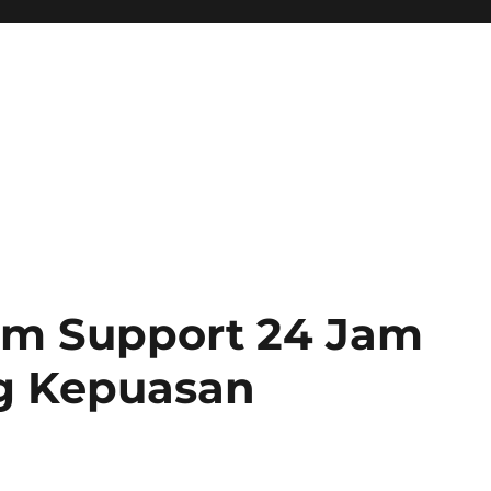
em Support 24 Jam
g Kepuasan