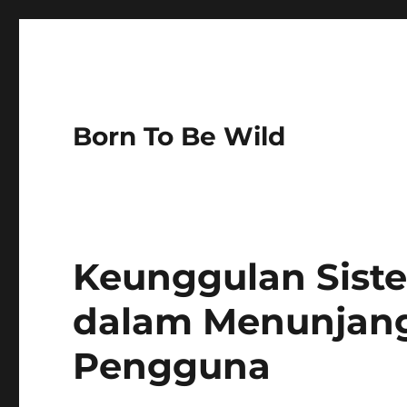
Born To Be Wild
Keunggulan Sist
dalam Menunjan
Pengguna