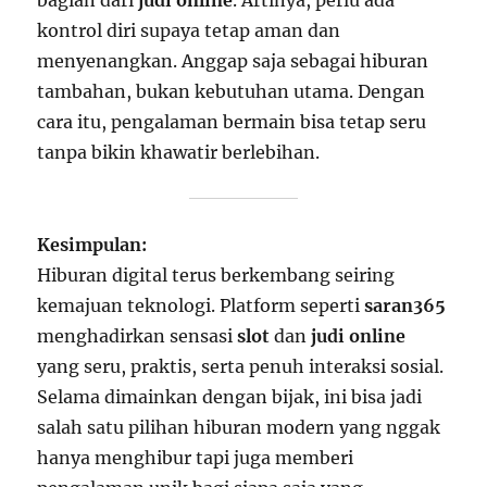
bagian dari
judi online
. Artinya, perlu ada
kontrol diri supaya tetap aman dan
menyenangkan. Anggap saja sebagai hiburan
tambahan, bukan kebutuhan utama. Dengan
cara itu, pengalaman bermain bisa tetap seru
tanpa bikin khawatir berlebihan.
Kesimpulan:
Hiburan digital terus berkembang seiring
kemajuan teknologi. Platform seperti
saran365
menghadirkan sensasi
slot
dan
judi online
yang seru, praktis, serta penuh interaksi sosial.
Selama dimainkan dengan bijak, ini bisa jadi
salah satu pilihan hiburan modern yang nggak
hanya menghibur tapi juga memberi