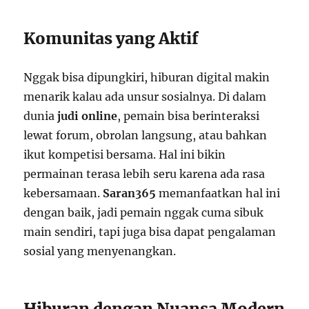
Komunitas yang Aktif
Nggak bisa dipungkiri, hiburan digital makin
menarik kalau ada unsur sosialnya. Di dalam
dunia
judi online
, pemain bisa berinteraksi
lewat forum, obrolan langsung, atau bahkan
ikut kompetisi bersama. Hal ini bikin
permainan terasa lebih seru karena ada rasa
kebersamaan.
Saran365
memanfaatkan hal ini
dengan baik, jadi pemain nggak cuma sibuk
main sendiri, tapi juga bisa dapat pengalaman
sosial yang menyenangkan.
Hiburan dengan Nuansa Modern