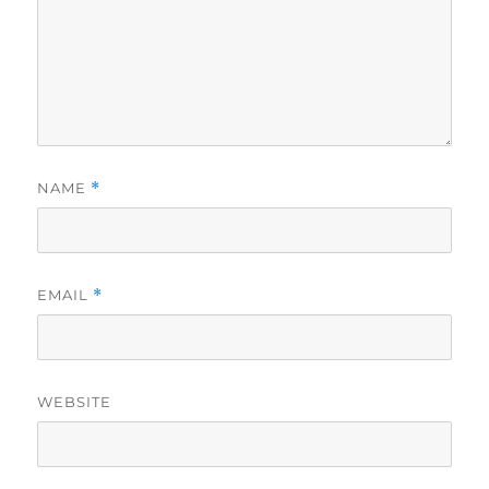
NAME
*
EMAIL
*
WEBSITE