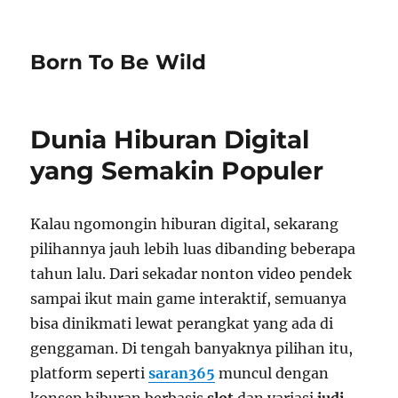
Born To Be Wild
Dunia Hiburan Digital
yang Semakin Populer
Kalau ngomongin hiburan digital, sekarang
pilihannya jauh lebih luas dibanding beberapa
tahun lalu. Dari sekadar nonton video pendek
sampai ikut main game interaktif, semuanya
bisa dinikmati lewat perangkat yang ada di
genggaman. Di tengah banyaknya pilihan itu,
platform seperti
saran365
muncul dengan