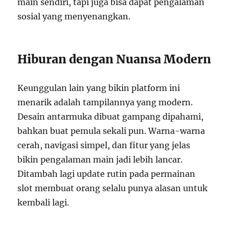
main sendiri, tapi juga bisa dapat pengalaman
sosial yang menyenangkan.
Hiburan dengan Nuansa Modern
Keunggulan lain yang bikin platform ini
menarik adalah tampilannya yang modern.
Desain antarmuka dibuat gampang dipahami,
bahkan buat pemula sekali pun. Warna-warna
cerah, navigasi simpel, dan fitur yang jelas
bikin pengalaman main jadi lebih lancar.
Ditambah lagi update rutin pada permainan
slot membuat orang selalu punya alasan untuk
kembali lagi.