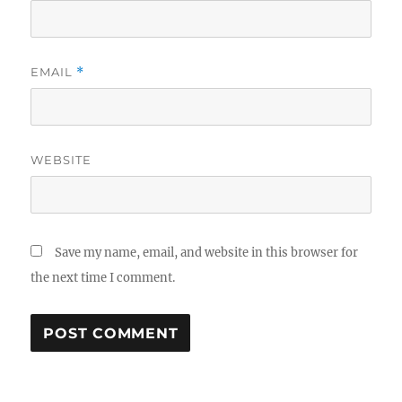
EMAIL
*
WEBSITE
Save my name, email, and website in this browser for
the next time I comment.