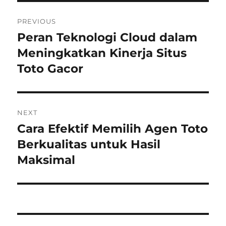
Post
PREVIOUS
navigation
Peran Teknologi Cloud dalam
Previous
post:
Meningkatkan Kinerja Situs
Toto Gacor
NEXT
Cara Efektif Memilih Agen Toto
Next
post:
Berkualitas untuk Hasil
Maksimal