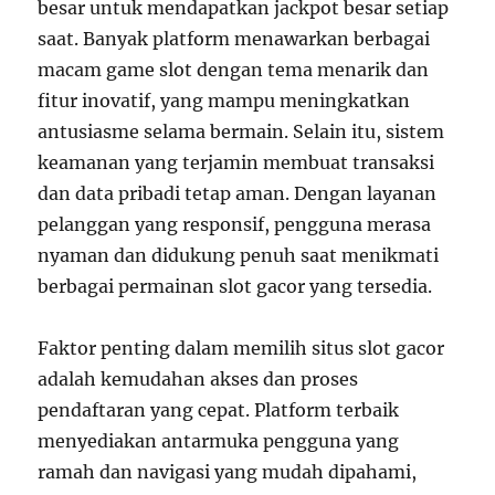
besar untuk mendapatkan jackpot besar setiap
saat. Banyak platform menawarkan berbagai
macam game slot dengan tema menarik dan
fitur inovatif, yang mampu meningkatkan
antusiasme selama bermain. Selain itu, sistem
keamanan yang terjamin membuat transaksi
dan data pribadi tetap aman. Dengan layanan
pelanggan yang responsif, pengguna merasa
nyaman dan didukung penuh saat menikmati
berbagai permainan slot gacor yang tersedia.
Faktor penting dalam memilih situs slot gacor
adalah kemudahan akses dan proses
pendaftaran yang cepat. Platform terbaik
menyediakan antarmuka pengguna yang
ramah dan navigasi yang mudah dipahami,