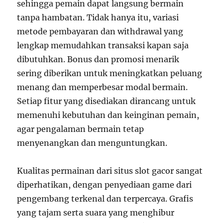
sehingga pemain dapat langsung bermain
tanpa hambatan. Tidak hanya itu, variasi
metode pembayaran dan withdrawal yang
lengkap memudahkan transaksi kapan saja
dibutuhkan. Bonus dan promosi menarik
sering diberikan untuk meningkatkan peluang
menang dan memperbesar modal bermain.
Setiap fitur yang disediakan dirancang untuk
memenuhi kebutuhan dan keinginan pemain,
agar pengalaman bermain tetap
menyenangkan dan menguntungkan.
Kualitas permainan dari situs slot gacor sangat
diperhatikan, dengan penyediaan game dari
pengembang terkenal dan terpercaya. Grafis
yang tajam serta suara yang menghibur