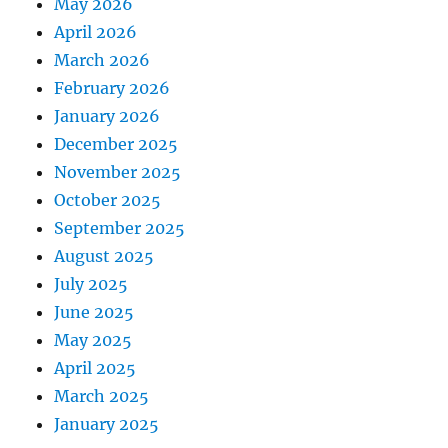
May 2026
April 2026
March 2026
February 2026
January 2026
December 2025
November 2025
October 2025
September 2025
August 2025
July 2025
June 2025
May 2025
April 2025
March 2025
January 2025