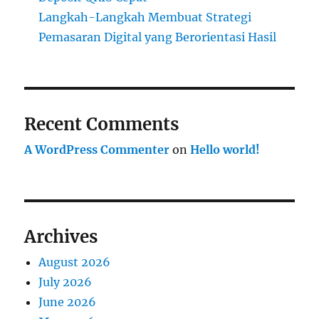
Langkah-Langkah Membuat Strategi
Pemasaran Digital yang Berorientasi Hasil
Recent Comments
A WordPress Commenter
on
Hello world!
Archives
August 2026
July 2026
June 2026