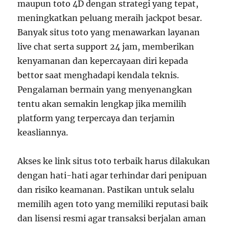
maupun toto 4D dengan strategi yang tepat,
meningkatkan peluang meraih jackpot besar.
Banyak situs toto yang menawarkan layanan
live chat serta support 24 jam, memberikan
kenyamanan dan kepercayaan diri kepada
bettor saat menghadapi kendala teknis.
Pengalaman bermain yang menyenangkan
tentu akan semakin lengkap jika memilih
platform yang terpercaya dan terjamin
keasliannya.
Akses ke link situs toto terbaik harus dilakukan
dengan hati-hati agar terhindar dari penipuan
dan risiko keamanan. Pastikan untuk selalu
memilih agen toto yang memiliki reputasi baik
dan lisensi resmi agar transaksi berjalan aman