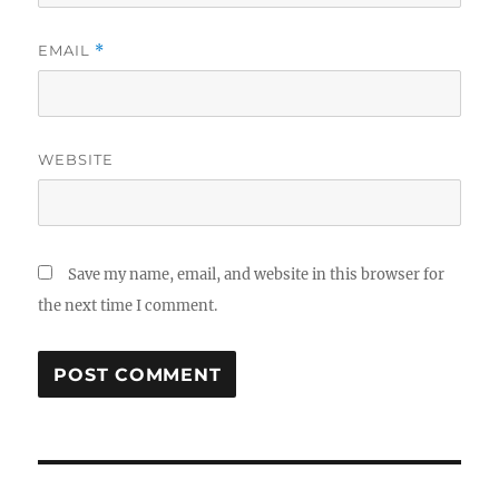
EMAIL
*
WEBSITE
Save my name, email, and website in this browser for
the next time I comment.
Post