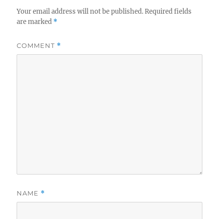
Your email address will not be published.
Required fields
are marked
*
COMMENT
*
NAME
*