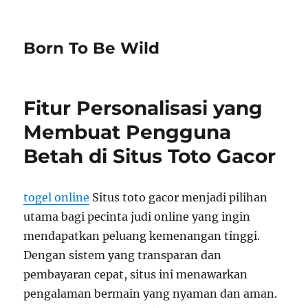
Born To Be Wild
Fitur Personalisasi yang
Membuat Pengguna
Betah di Situs Toto Gacor
togel online
Situs toto gacor menjadi pilihan
utama bagi pecinta judi online yang ingin
mendapatkan peluang kemenangan tinggi.
Dengan sistem yang transparan dan
pembayaran cepat, situs ini menawarkan
pengalaman bermain yang nyaman dan aman.