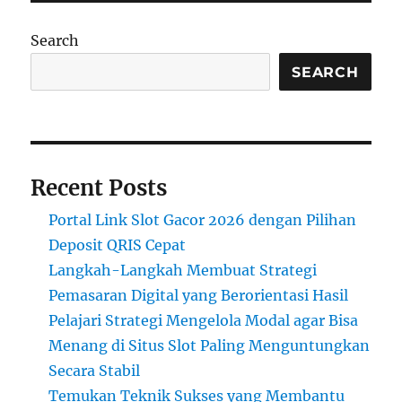
Search
SEARCH
Recent Posts
Portal Link Slot Gacor 2026 dengan Pilihan
Deposit QRIS Cepat
Langkah-Langkah Membuat Strategi
Pemasaran Digital yang Berorientasi Hasil
Pelajari Strategi Mengelola Modal agar Bisa
Menang di Situs Slot Paling Menguntungkan
Secara Stabil
Temukan Teknik Sukses yang Membantu