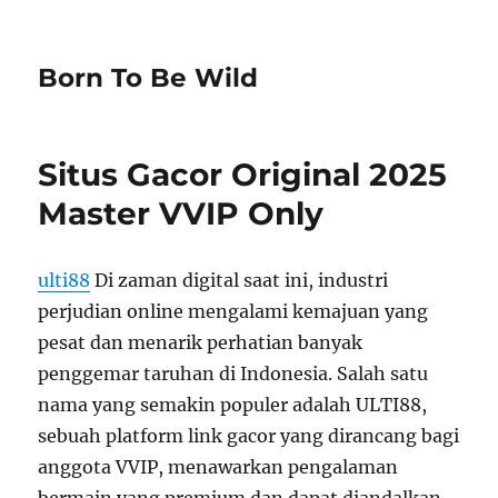
Born To Be Wild
Situs Gacor Original 2025
Master VVIP Only
ulti88
Di zaman digital saat ini, industri
perjudian online mengalami kemajuan yang
pesat dan menarik perhatian banyak
penggemar taruhan di Indonesia. Salah satu
nama yang semakin populer adalah ULTI88,
sebuah platform link gacor yang dirancang bagi
anggota VVIP, menawarkan pengalaman