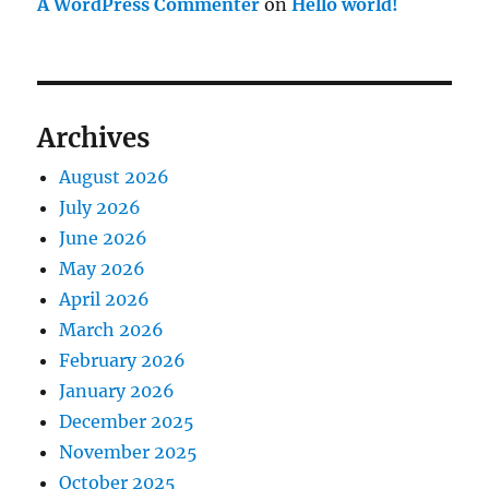
A WordPress Commenter
on
Hello world!
Archives
August 2026
July 2026
June 2026
May 2026
April 2026
March 2026
February 2026
January 2026
December 2025
November 2025
October 2025