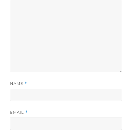
NAME
*
EMAIL
*