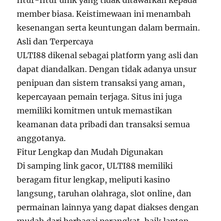
fitur-fitur unik yang tidak ditawarkan kepada
member biasa. Keistimewaan ini menambah
kesenangan serta keuntungan dalam bermain.
Asli dan Terpercaya
ULTI88 dikenal sebagai platform yang asli dan
dapat diandalkan. Dengan tidak adanya unsur
penipuan dan sistem transaksi yang aman,
kepercayaan pemain terjaga. Situs ini juga
memiliki komitmen untuk memastikan
keamanan data pribadi dan transaksi semua
anggotanya.
Fitur Lengkap dan Mudah Digunakan
Di samping link gacor, ULTI88 memiliki
beragam fitur lengkap, meliputi kasino
langsung, taruhan olahraga, slot online, dan
permainan lainnya yang dapat diakses dengan