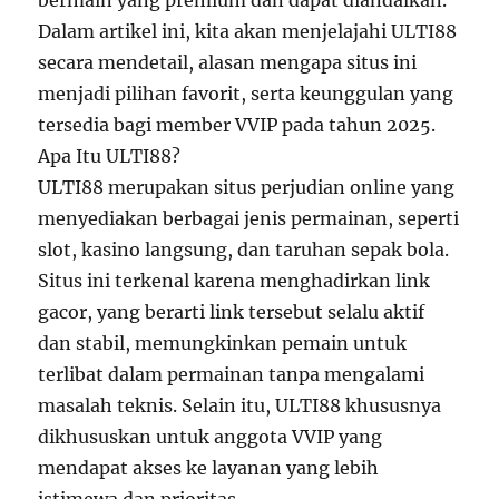
bermain yang premium dan dapat diandalkan.
Dalam artikel ini, kita akan menjelajahi ULTI88
secara mendetail, alasan mengapa situs ini
menjadi pilihan favorit, serta keunggulan yang
tersedia bagi member VVIP pada tahun 2025.
Apa Itu ULTI88?
ULTI88 merupakan situs perjudian online yang
menyediakan berbagai jenis permainan, seperti
slot, kasino langsung, dan taruhan sepak bola.
Situs ini terkenal karena menghadirkan link
gacor, yang berarti link tersebut selalu aktif
dan stabil, memungkinkan pemain untuk
terlibat dalam permainan tanpa mengalami
masalah teknis. Selain itu, ULTI88 khususnya
dikhususkan untuk anggota VVIP yang
mendapat akses ke layanan yang lebih