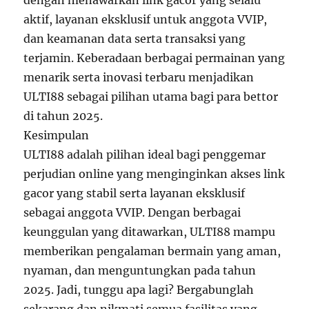
dengan menawarkan link gacor yang selalu
aktif, layanan eksklusif untuk anggota VVIP,
dan keamanan data serta transaksi yang
terjamin. Keberadaan berbagai permainan yang
menarik serta inovasi terbaru menjadikan
ULTI88 sebagai pilihan utama bagi para bettor
di tahun 2025.
Kesimpulan
ULTI88 adalah pilihan ideal bagi penggemar
perjudian online yang menginginkan akses link
gacor yang stabil serta layanan eksklusif
sebagai anggota VVIP. Dengan berbagai
keunggulan yang ditawarkan, ULTI88 mampu
memberikan pengalaman bermain yang aman,
nyaman, dan menguntungkan pada tahun
2025. Jadi, tunggu apa lagi? Bergabunglah