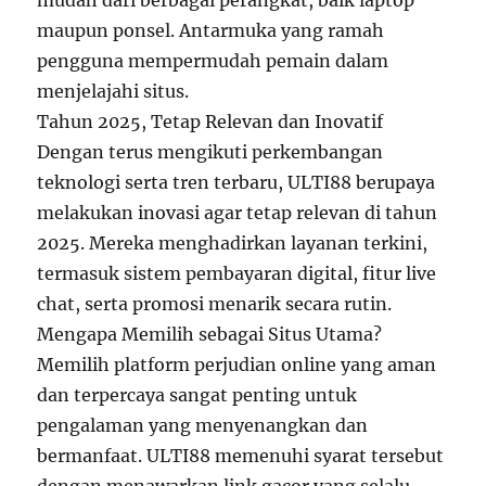
mudah dari berbagai perangkat, baik laptop
maupun ponsel. Antarmuka yang ramah
pengguna mempermudah pemain dalam
menjelajahi situs.
Tahun 2025, Tetap Relevan dan Inovatif
Dengan terus mengikuti perkembangan
teknologi serta tren terbaru, ULTI88 berupaya
melakukan inovasi agar tetap relevan di tahun
2025. Mereka menghadirkan layanan terkini,
termasuk sistem pembayaran digital, fitur live
chat, serta promosi menarik secara rutin.
Mengapa Memilih sebagai Situs Utama?
Memilih platform perjudian online yang aman
dan terpercaya sangat penting untuk
pengalaman yang menyenangkan dan
bermanfaat. ULTI88 memenuhi syarat tersebut