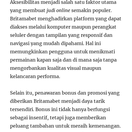
Aksesibilitas menjadi salah satu faktor utama
yang membuat
judi online
semakin populer.
Britamabet menghadirkan platform yang dapat
diakses melalui komputer maupun perangkat
seluler dengan tampilan yang responsif dan
navigasi yang mudah dipahami. Hal ini
memungkinkan pengguna untuk menikmati
permainan kapan saja dan di mana saja tanpa
mengorbankan kualitas visual maupun
kelancaran performa.
Selain itu, penawaran bonus dan promosi yang
diberikan Britamabet menjadi daya tarik
tersendiri. Bonus ini tidak hanya berfungsi
sebagai insentif, tetapi juga memberikan
peluang tambahan untuk meraih kemenangan.