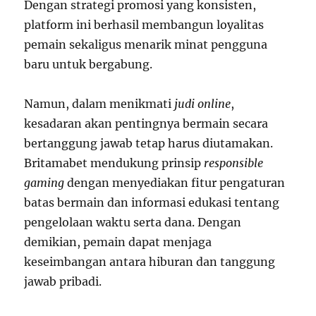
Dengan strategi promosi yang konsisten,
platform ini berhasil membangun loyalitas
pemain sekaligus menarik minat pengguna
baru untuk bergabung.
Namun, dalam menikmati
judi online
,
kesadaran akan pentingnya bermain secara
bertanggung jawab tetap harus diutamakan.
Britamabet mendukung prinsip
responsible
gaming
dengan menyediakan fitur pengaturan
batas bermain dan informasi edukasi tentang
pengelolaan waktu serta dana. Dengan
demikian, pemain dapat menjaga
keseimbangan antara hiburan dan tanggung
jawab pribadi.