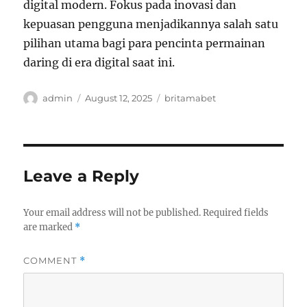
digital modern. Fokus pada inovasi dan
kepuasan pengguna menjadikannya salah satu
pilihan utama bagi para pencinta permainan
daring di era digital saat ini.
Author
Posted
Tags
admin
August 12, 2025
britamabet
on
Leave a Reply
Your email address will not be published.
Required fields
are marked
*
COMMENT
*