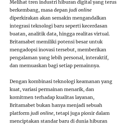
Melihat tren industri hiburan digital yang terus
berkembang, masa depan
judi online
diperkirakan akan semakin mengandalkan
integrasi teknologi baru seperti kecerdasan
buatan, analitik data, hingga realitas virtual.
Britamabet memiliki potensi besar untuk
mengadopsi inovasi tersebut, memberikan
pengalaman yang lebih personal, interaktif,
dan memuaskan bagi setiap pemainnya.
Dengan kombinasi teknologi keamanan yang
kuat, variasi permainan menarik, dan
komitmen terhadap kualitas layanan,
Britamabet bukan hanya menjadi sebuah
platform
judi online
, tetapi juga pionir dalam
menciptakan standar baru di dunia hiburan